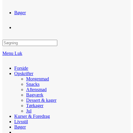
Bøger
Toggle
website
Menu
Luk
search
Forside
Opskrifter
Morgenmad
Snacks
Aftensmad
Bagværk
Dessert & kager
Tørkager
Jul
Kurser & Foredrag
Livsstil
Bøger
Toggle