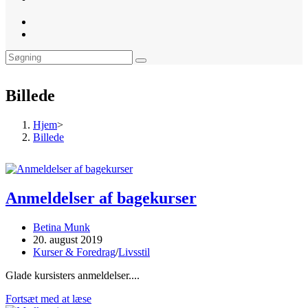
website
search
Billede
Hjem
>
Billede
Anmeldelser af bagekurser
Post
Betina Munk
author:
Post
20. august 2019
published:
Post
Kurser & Foredrag
/
Livsstil
category:
Glade kursisters anmeldelser....
Anmeldelser
Fortsæt med at læse