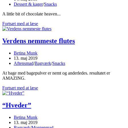
published:
Post
Dessert & kager
/
Snacks
category:
A little bit of chocolate heaven...
RAW
Fortsæt med at læse
Chokoladetærte
Verdens nemmeste flutes
Post
Betina Munk
author:
Post
13. maj 2019
published:
Post
Aftensmad
/
Bagværk
/
Snacks
category:
At bage med bagepulver er nemt og anderledes. resultatet er
AMAZING.
Verdens
Fortsæt med at læse
nemmeste
flutes
“Hveder”
Post
Betina Munk
author:
Post
13. maj 2019
published:
Post
Bagværk
/
Morgenmad