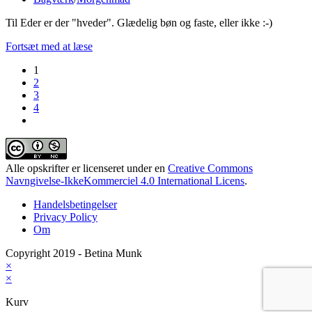
category:
Til Eder er der "hveder". Glædelig bøn og faste, eller ikke :-)
“Hveder”
Fortsæt med at læse
1
2
3
4
Go
to
the
next
Alle opskrifter er licenseret under en
Creative Commons
page
Navngivelse-IkkeKommerciel 4.0 International Licens
.
Handelsbetingelser
Privacy Policy
Om
Copyright 2019 - Betina Munk
×
×
Kurv