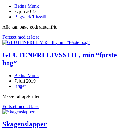
Post
Betina Munk
author:
Post
7. juli 2019
published:
Post
Bagværk
/
Livsstil
category:
Alle kan bage godt glutenfrit...
Vores
Fortsæt med at læse
BEDSTE
bageråd
GLUTENFRI LIVSSTIL, min “første
bog”
Post
Betina Munk
author:
Post
7. juli 2019
published:
Post
Bøger
category:
Masser af opskrifter
GLUTENFRI
Fortsæt med at læse
LIVSSTIL,
min
“første
Skagenslapper
bog”