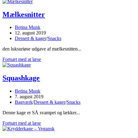
af
bagekurser
Mælkesnitter
Post
Betina Munk
author:
Post
12. august 2019
published:
Post
Dessert & kager
/
Snacks
category:
den luksuriøse udgave af mælkesnitten...
Mælkesnitter
Fortsæt med at læse
Squashkage
Post
Betina Munk
author:
Post
7. august 2019
published:
Post
Bagværk
/
Dessert & kager
/
Snacks
category:
Denne kage er SÅ svampet og lækker...
Squashkage
Fortsæt med at læse