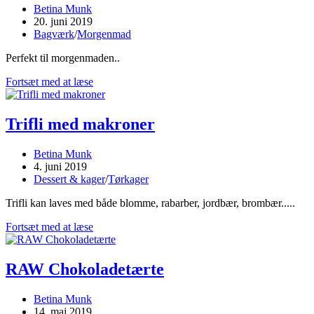
Post
Betina Munk
author:
Post
20. juni 2019
published:
Post
Bagværk
/
Morgenmad
category:
Perfekt til morgenmaden..
Skagenslapper
Fortsæt med at læse
Trifli med makroner
Post
Betina Munk
author:
Post
4. juni 2019
published:
Post
Dessert & kager
/
Tørkager
category:
Trifli kan laves med både blomme, rabarber, jordbær, brombær.....
Trifli
Fortsæt med at læse
med
makroner
RAW Chokoladetærte
Post
Betina Munk
author:
Post
14. maj 2019