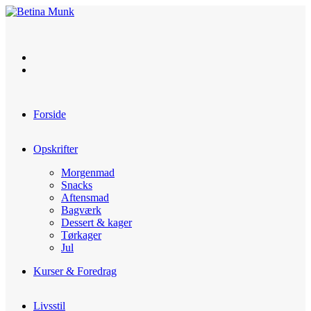
Skip
to
content
Forside
Opskrifter
Morgenmad
Snacks
Aftensmad
Bagværk
Dessert & kager
Tørkager
Jul
Kurser & Foredrag
Livsstil