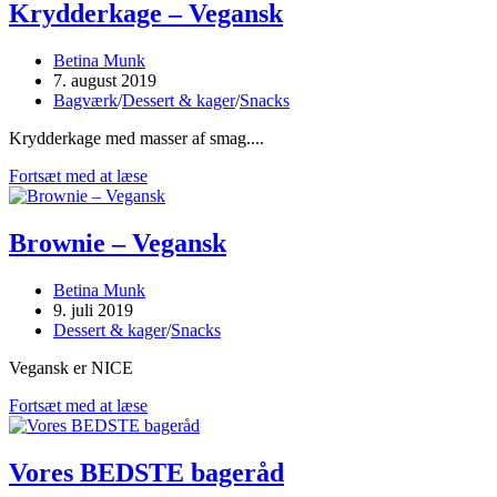
Krydderkage – Vegansk
Post
Betina Munk
author:
Post
7. august 2019
published:
Post
Bagværk
/
Dessert & kager
/
Snacks
category:
Krydderkage med masser af smag....
Krydderkage
Fortsæt med at læse
–
Vegansk
Brownie – Vegansk
Post
Betina Munk
author:
Post
9. juli 2019
published:
Post
Dessert & kager
/
Snacks
category:
Vegansk er NICE
Brownie
Fortsæt med at læse
–
Vegansk
Vores BEDSTE bageråd