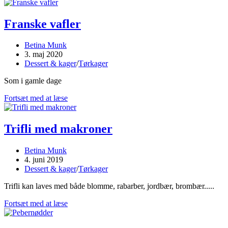
Franske vafler
Post
Betina Munk
author:
Post
3. maj 2020
published:
Post
Dessert & kager
/
Tørkager
category:
Som i gamle dage
Franske
Fortsæt med at læse
vafler
Trifli med makroner
Post
Betina Munk
author:
Post
4. juni 2019
published:
Post
Dessert & kager
/
Tørkager
category:
Trifli kan laves med både blomme, rabarber, jordbær, brombær.....
Trifli
Fortsæt med at læse
med
makroner