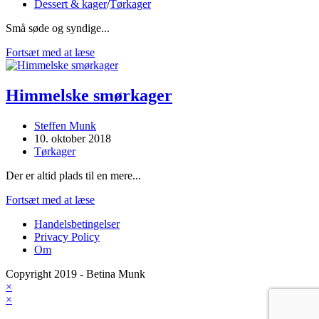
published:
Post
Dessert & kager
/
Tørkager
category:
Små søde og syndige...
Små
Fortsæt med at læse
jordbærtærter
Himmelske smørkager
Post
Steffen Munk
author:
Post
10. oktober 2018
published:
Post
Tørkager
category:
Der er altid plads til en mere...
Himmelske
Fortsæt med at læse
smørkager
Handelsbetingelser
Privacy Policy
Om
Copyright 2019 - Betina Munk
×
×