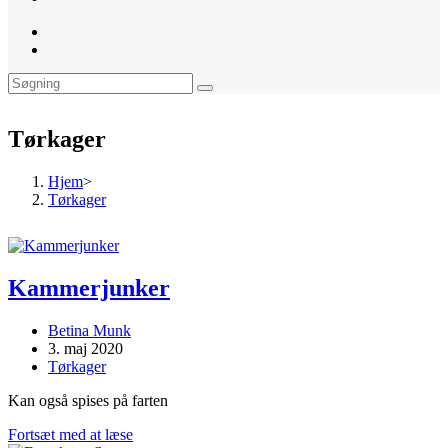
website
search
Tørkager
Hjem
>
Tørkager
Kammerjunker
Post
Betina Munk
author:
Post
3. maj 2020
published:
Post
Tørkager
category:
Kan også spises på farten
Kammerjunker
Fortsæt med at læse