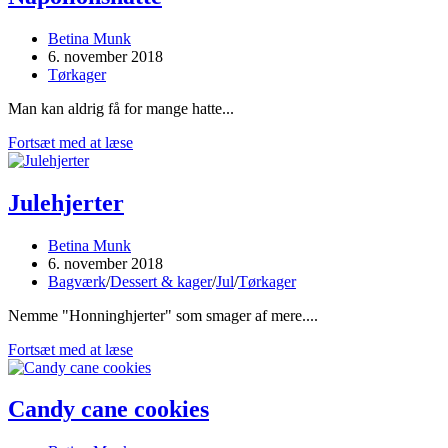
Post
Betina Munk
author:
Post
6. november 2018
published:
Post
Tørkager
category:
Man kan aldrig få for mange hatte...
Napolionshatte
Fortsæt med at læse
Julehjerter
Post
Betina Munk
author:
Post
6. november 2018
published:
Post
Bagværk
/
Dessert & kager
/
Jul
/
Tørkager
category:
Nemme "Honninghjerter" som smager af mere....
Julehjerter
Fortsæt med at læse
Candy cane cookies