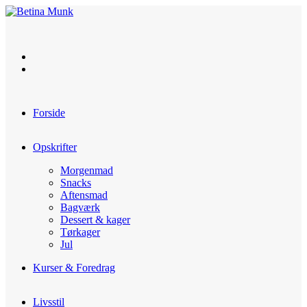
Skip
to
content
Forside
Opskrifter
Morgenmad
Snacks
Aftensmad
Bagværk
Dessert & kager
Tørkager
Jul
Kurser & Foredrag
Livsstil