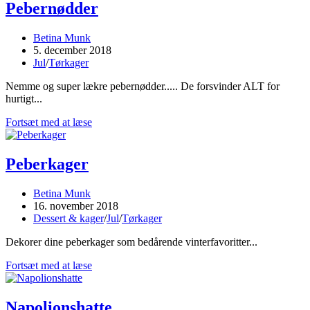
Pebernødder
Post
Betina Munk
author:
Post
5. december 2018
published:
Post
Jul
/
Tørkager
category:
Nemme og super lækre pebernødder..... De forsvinder ALT for
hurtigt...
Pebernødder
Fortsæt med at læse
Peberkager
Post
Betina Munk
author:
Post
16. november 2018
published:
Post
Dessert & kager
/
Jul
/
Tørkager
category:
Dekorer dine peberkager som bedårende vinterfavoritter...
Peberkager
Fortsæt med at læse
Napolionshatte