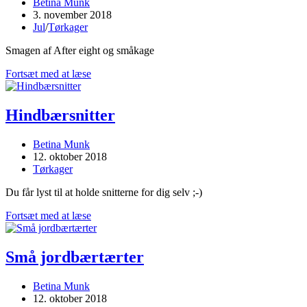
Post
Betina Munk
author:
Post
3. november 2018
published:
Post
Jul
/
Tørkager
category:
Smagen af After eight og småkage
Candy
Fortsæt med at læse
cane
cookies
Hindbærsnitter
Post
Betina Munk
author:
Post
12. oktober 2018
published:
Post
Tørkager
category:
Du får lyst til at holde snitterne for dig selv ;-)
Hindbærsnitter
Fortsæt med at læse
Små jordbærtærter
Post
Betina Munk
author:
Post
12. oktober 2018