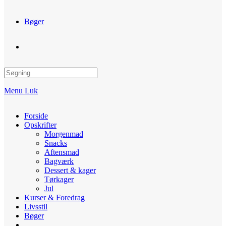
Bøger
Toggle
website
Menu
Luk
search
Forside
Opskrifter
Morgenmad
Snacks
Aftensmad
Bagværk
Dessert & kager
Tørkager
Jul
Kurser & Foredrag
Livsstil
Bøger
Toggle