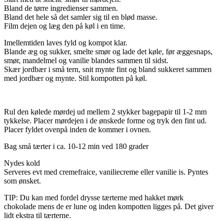
Bland de tørre ingredienser sammen.
Bland det hele så det samler sig til en blød masse.
Film dejen og læg den på køl i en time.
Imellemtiden laves fyld og kompot klar.
Blande æg og sukker, smelte smør og lade det køle, før æggesnaps,
smør, mandelmel og vanilie blandes sammen til sidst.
Skær jordbær i små tern, snit mynte fint og bland sukkeret sammen
med jordbær og mynte. Stil kompotten på køl.
Rul den kølede mørdej ud mellem 2 stykker bagepapir til 1-2 mm
tykkelse. Placer mørdejen i de ønskede forme og tryk den fint ud.
Placer fyldet ovenpå inden de kommer i ovnen.
Bag små tærter i ca. 10-12 min ved 180 grader
Nydes kold
Serveres evt med cremefraice, vaniliecreme eller vanilie is. Pyntes
som ønsket.
TIP: Du kan med fordel drysse tærterne med hakket mørk
chokolade mens de er lune og inden kompotten ligges på. Det giver
lidt ekstra til tærterne.