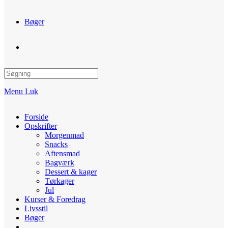
Bøger
Toggle
website
Menu
Luk
search
Forside
Opskrifter
Morgenmad
Snacks
Aftensmad
Bagværk
Dessert & kager
Tørkager
Jul
Kurser & Foredrag
Livsstil
Bøger
Toggle