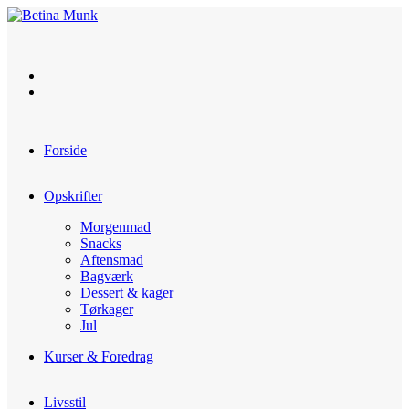
Skip
to
content
Forside
Opskrifter
Morgenmad
Snacks
Aftensmad
Bagværk
Dessert & kager
Tørkager
Jul
Kurser & Foredrag
Livsstil