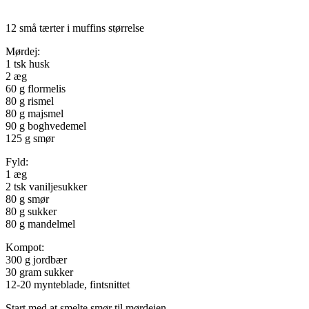
12 små tærter i muffins størrelse
Mørdej:
1 tsk husk
2 æg
60 g flormelis
80 g rismel
80 g majsmel
90 g boghvedemel
125 g smør
Fyld:
1 æg
2 tsk vaniljesukker
80 g smør
80 g sukker
80 g mandelmel
Kompot:
300 g jordbær
30 gram sukker
12-20 mynteblade, fintsnittet
Start med at smelte smør til mørdejen.