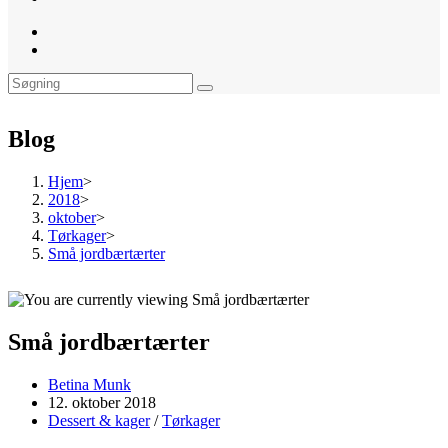
website
search
Blog
Hjem
>
2018
>
oktober
>
Tørkager
>
Små jordbærtærter
Små jordbærtærter
Post
Betina Munk
author:
Post
12. oktober 2018
published:
Post
Dessert & kager
/
Tørkager
category: