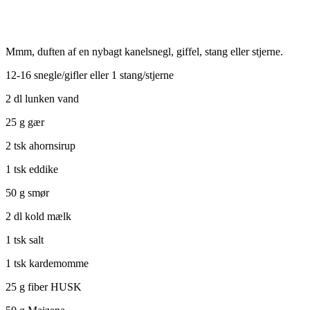
Mmm, duften af en nybagt kanelsnegl, giffel, stang eller stjerne.
12-16 snegle/gifler eller 1 stang/stjerne
2 dl lunken vand
25 g gær
2 tsk ahornsirup
1 tsk eddike
50 g smør
2 dl kold mælk
1 tsk salt
1 tsk kardemomme
25 g fiber HUSK