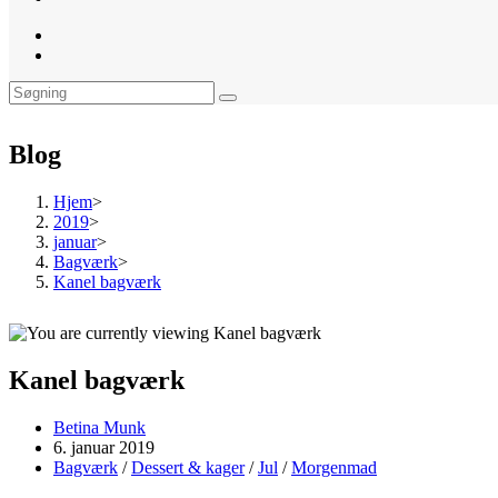
website
search
Blog
Hjem
>
2019
>
januar
>
Bagværk
>
Kanel bagværk
Kanel bagværk
Post
Betina Munk
author:
Post
6. januar 2019
published:
Post
Bagværk
/
Dessert & kager
/
Jul
/
Morgenmad
category: