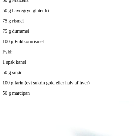
50 g Maizena
50 g havregryn glutenfri
75 g rismel
75 g durramel
100 g Fuldkornrismel
Fyld:
1 spsk kanel
50 g smør
100 g farin (evt sukrin gold eller halv af hver)
50 g marcipan