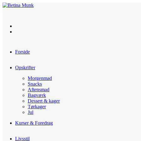
Skip
to
content
Forside
Opskrifter
Morgenmad
Snacks
Aftensmad
Bagværk
Dessert & kager
Tørkager
Jul
Kurser & Foredrag
Livsstil