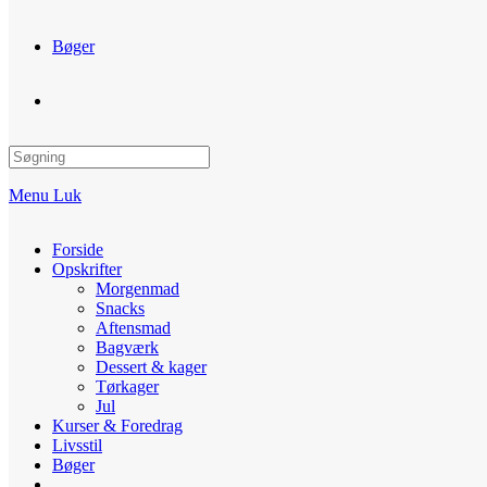
Bøger
Toggle
website
Menu
Luk
search
Forside
Opskrifter
Morgenmad
Snacks
Aftensmad
Bagværk
Dessert & kager
Tørkager
Jul
Kurser & Foredrag
Livsstil
Bøger
Toggle