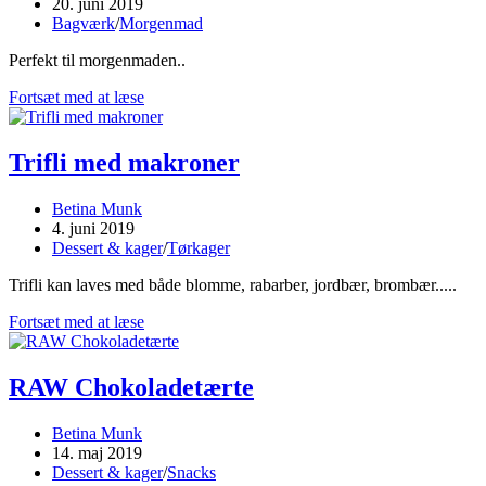
author:
Post
20. juni 2019
published:
Post
Bagværk
/
Morgenmad
category:
Perfekt til morgenmaden..
Skagenslapper
Fortsæt med at læse
Trifli med makroner
Post
Betina Munk
author:
Post
4. juni 2019
published:
Post
Dessert & kager
/
Tørkager
category:
Trifli kan laves med både blomme, rabarber, jordbær, brombær.....
Trifli
Fortsæt med at læse
med
makroner
RAW Chokoladetærte
Post
Betina Munk
author:
Post
14. maj 2019
published:
Post
Dessert & kager
/
Snacks