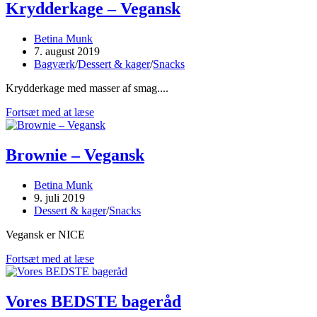
Krydderkage – Vegansk
Post
Betina Munk
author:
Post
7. august 2019
published:
Post
Bagværk
/
Dessert & kager
/
Snacks
category:
Krydderkage med masser af smag....
Krydderkage
Fortsæt med at læse
–
Vegansk
Brownie – Vegansk
Post
Betina Munk
author:
Post
9. juli 2019
published:
Post
Dessert & kager
/
Snacks
category:
Vegansk er NICE
Brownie
Fortsæt med at læse
–
Vegansk
Vores BEDSTE bageråd