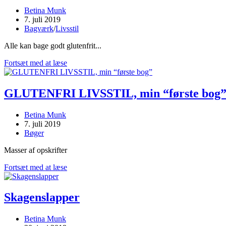
Post
Betina Munk
author:
Post
7. juli 2019
published:
Post
Bagværk
/
Livsstil
category:
Alle kan bage godt glutenfrit...
Vores
Fortsæt med at læse
BEDSTE
bageråd
GLUTENFRI LIVSSTIL, min “første bog
Post
Betina Munk
author:
Post
7. juli 2019
published:
Post
Bøger
category:
Masser af opskrifter
GLUTENFRI
Fortsæt med at læse
LIVSSTIL,
min
“første
Skagenslapper
bog”
Post
Betina Munk