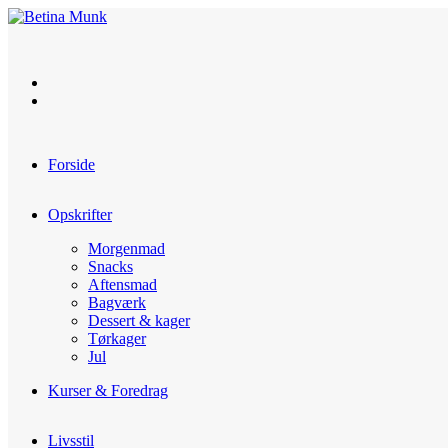
Skip
to
content
Forside
Opskrifter
Morgenmad
Snacks
Aftensmad
Bagværk
Dessert & kager
Tørkager
Jul
Kurser & Foredrag
Livsstil