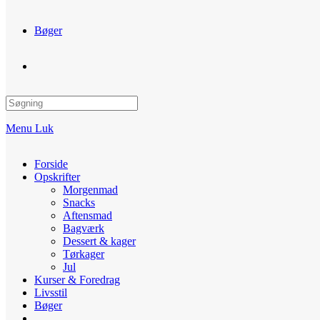
Bøger
Toggle
website
Menu
Luk
search
Forside
Opskrifter
Morgenmad
Snacks
Aftensmad
Bagværk
Dessert & kager
Tørkager
Jul
Kurser & Foredrag
Livsstil
Bøger
Toggle