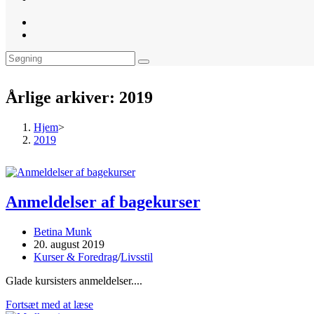
website
search
Årlige arkiver: 2019
Hjem
>
2019
Anmeldelser af bagekurser
Post
Betina Munk
author:
Post
20. august 2019
published:
Post
Kurser & Foredrag
/
Livsstil
category:
Glade kursisters anmeldelser....
Anmeldelser
Fortsæt med at læse