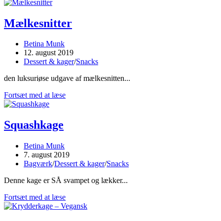
af
bagekurser
Mælkesnitter
Post
Betina Munk
author:
Post
12. august 2019
published:
Post
Dessert & kager
/
Snacks
category:
den luksuriøse udgave af mælkesnitten...
Mælkesnitter
Fortsæt med at læse
Squashkage
Post
Betina Munk
author:
Post
7. august 2019
published:
Post
Bagværk
/
Dessert & kager
/
Snacks
category:
Denne kage er SÅ svampet og lækker...
Squashkage
Fortsæt med at læse