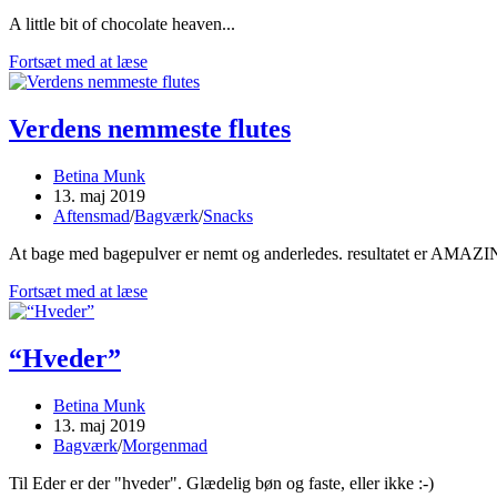
category:
A little bit of chocolate heaven...
RAW
Fortsæt med at læse
Chokoladetærte
Verdens nemmeste flutes
Post
Betina Munk
author:
Post
13. maj 2019
published:
Post
Aftensmad
/
Bagværk
/
Snacks
category:
At bage med bagepulver er nemt og anderledes. resultatet er AMAZ
Verdens
Fortsæt med at læse
nemmeste
flutes
“Hveder”
Post
Betina Munk
author:
Post
13. maj 2019
published:
Post
Bagværk
/
Morgenmad
category:
Til Eder er der "hveder". Glædelig bøn og faste, eller ikke :-)