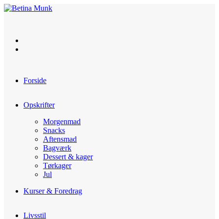
Skip
to
content
Forside
Opskrifter
Morgenmad
Snacks
Aftensmad
Bagværk
Dessert & kager
Tørkager
Jul
Kurser & Foredrag
Livsstil