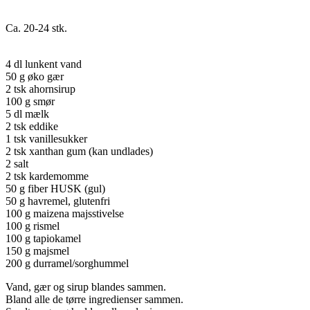
Ca. 20-24 stk.
4 dl lunkent vand
50 g øko gær
2 tsk ahornsirup
100 g smør
5 dl mælk
2 tsk eddike
1 tsk vanillesukker
2 tsk xanthan gum (kan undlades)
2 salt
2 tsk kardemomme
50 g fiber HUSK (gul)
50 g havremel, glutenfri
100 g maizena majsstivelse
100 g rismel
100 g tapiokamel
150 g majsmel
200 g durramel/sorghummel
Vand, gær og sirup blandes sammen.
Bland alle de tørre ingredienser sammen.