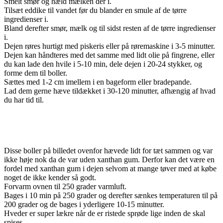
Smelt smør og hæld mælken der i.
Tilsæt eddike til vandet før du blander en smule af de tørre
ingredienser i.
Bland derefter smør, mælk og til sidst resten af de tørre ingredienser
i.
Dejen røres hurtigt med piskeris eller på røremaskine i 3-5 minutter.
Dejen kan håndteres med det samme med lidt olie på fingrene, eller
du kan lade den hvile i 5-10 min, dele dejen i 20-24 stykker, og
forme dem til boller.
Sættes med 1-2 cm imellem i en bageform eller bradepande.
Lad dem gerne hæve tildækket i 30-120 minutter, afhængig af hvad
du har tid til.
Disse boller på billedet ovenfor hævede lidt for tæt sammen og var
ikke høje nok da de var uden xanthan gum. Derfor kan det være en
fordel med xanthan gum i dejen selvom at mange tøver med at købe
noget de ikke kender så godt.
Forvarm ovnen til 250 grader varmluft.
Bages i 10 min på 250 grader og derefter sænkes temperaturen til på
200 grader og de bages i yderligere 10-15 minutter.
Hveder er super lækre når de er ristede sprøde lige inden de skal
spises.