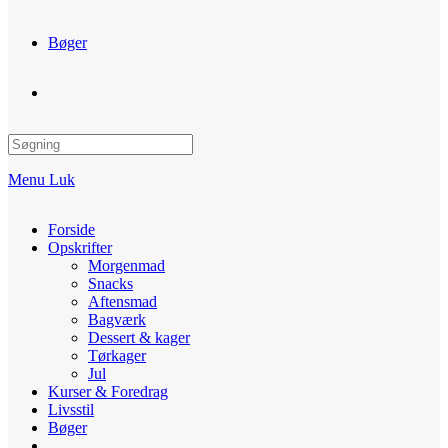
Bøger
Toggle
website
Menu
Luk
search
Forside
Opskrifter
Morgenmad
Snacks
Aftensmad
Bagværk
Dessert & kager
Tørkager
Jul
Kurser & Foredrag
Livsstil
Bøger
Toggle