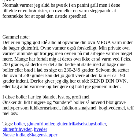
Normalt varmer jeg altid bagværk i en panini grill men i dette
tilfælde er en brødrister, en ovn eller en varm stegepande at
foretrække for at opnå den ristede sprødhed.
Gammel note:
Det er en rigtig god idé altid at opvarme din ovn MEGA varm inden
du bager glutenfrit. Ovne varmer også forskelligt. Min private ovn
varmer almindeligt tror jeg men ovnen på mit arbejde varmer meget
mere. Mange har fortalt mig at deres ovn ikke er så varm ved f.eks.
200 grader, så derfor er det altid bedre at starte med at bage dine
boller eller brød i lad os sige en 230-245 grader. Selvom du sætter
din ovn til 230 grader kan det jo godt være at den kun er ca 190
grader indeni. Derfor giver jeg dig her et råd: KEND DIN OVN,
eller bag altid varmere og længere og hold øje gennem ruden.
I disse boller har jeg blandet lyst og groft mel.
Ønsker du lidt tungere og “sundere” boller så anvend blot grove
meltyper som fuldkornsrismel, fuldkornsmajsmel, boghvedemel, teff
mel osv.
Tags:
boller
,
glutenfriboller
,
glutenfrifødselsdagsboller
,
glutenfrihveder
,
hveder
Read
Næste indlæg
Skagenslapper