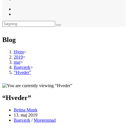
website
search
Blog
Hjem
>
2019
>
maj
>
Bagværk
>
“Hveder”
“Hveder”
Post
Betina Munk
author:
Post
13. maj 2019
published:
Post
Bagværk
/
Morgenmad
category: