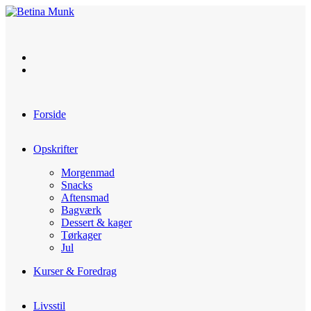
Skip
to
content
Forside
Opskrifter
Morgenmad
Snacks
Aftensmad
Bagværk
Dessert & kager
Tørkager
Jul
Kurser & Foredrag
Livsstil