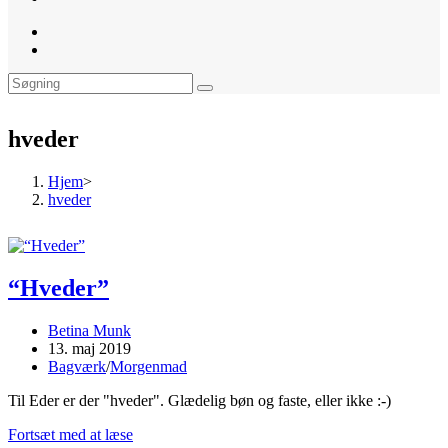
website
search
hveder
Hjem
>
hveder
“Hveder”
Post
Betina Munk
author:
Post
13. maj 2019
published:
Post
Bagværk
/
Morgenmad
category:
Til Eder er der "hveder". Glædelig bøn og faste, eller ikke :-)
“Hveder”
Fortsæt med at læse