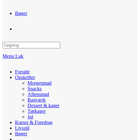
Bøger
Toggle
website
Menu
Luk
search
Forside
Opskrifter
Morgenmad
Snacks
Aftensmad
Bagværk
Dessert & kager
Tørkager
Jul
Kurser & Foredrag
Livsstil
Bøger
Toggle