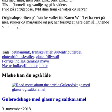
end med smør, men pisk, pisk, pisk, pisk……
Tilsæt flormelis og vanilje og pisk videre.
Fyld på sprøjtepose, fyld dine franske vafler og server.
Originalopskriften på franske vafler fra Karen Wolff er baseret på
mel, sukker og margarine og jeg har forsøgt at gøre dem så lignende
som muligt.
Tags:
betinamunk
,
franskevafler
,
glutenfributterdej
,
glutenfrifranskvafler
,
glutenfrilivsstil
Read
Forrige indlæg
Ramsløg mayo
Næste indlæg
Kammerjunker
more
articles
Måske kan du også lide
Gulerodskage med glasur og saltkaramel
3. november 2018