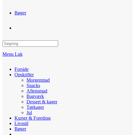
Bøger
Toggle
website
Menu
Luk
search
Forside
Opskrifter
Morgenmad
Snacks
Aftensmad
Bagværk
Dessert & kager
Tørkager
Jul
Kurser & Foredrag
Livsstil
Bøger
Toggle