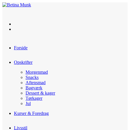
Skip
to
content
Forside
Opskrifter
Morgenmad
Snacks
Aftensmad
Bagværk
Dessert & kager
Tørkager
Jul
Kurser & Foredrag
Livsstil