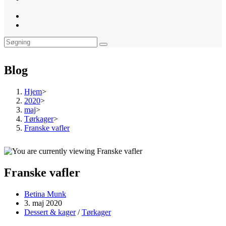
website
search
Blog
Hjem
>
2020
>
maj
>
Tørkager
>
Franske vafler
Franske vafler
Post
Betina Munk
author:
Post
3. maj 2020
published:
Post
Dessert & kager
/
Tørkager
category: