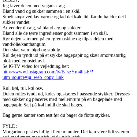
DEJEN:
Jeg laver dejen med vegansk æg.
Bland vand og sukker sammen i en skål.
Smelt smør ved lav varme og lad det køle lidt før du hælder det i,
sukker vandet.
Anvender du æg, så bland æg og sukker
Bland alle de tørre ingredienser godt sammen i en skål.
Rør dejen sammen på en røremaskine og tilpas dejen med
vand/olie/xanthangum.
Den skal være blød og smidig.
Rul dejen tyndt ud på et stykke bagepapir og skær smør/naturlig
blok med en ostehøvl.
Se IGTV video for vejledning her:
https://www.instagram.com/tv/B_szYm4htsE/?
utm_source=ig_web_copy_link
Rul, køl, rul, køl osv.
Dejen rulles tyndt ud, køles og skæres i passende stykker. Drysses
med sukker og placeres med mellemrum på en bageplade med
bagepapir. Sæt på køl indtil de skal bages.
Bag gerne kanter som test før du bager de flotte stykker.
FYLD:
Margarinen piskes luftig i flere minutter. Det kan være lidt sværere