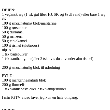
DEJEN:
1 vegansk æg (1 tsk gul fiber HUSK og ½ dl vand) eller bare 1 æg
🙂
100 g smør/naturlig blok/margarine
100 g rørsukker
50 g durramel
50 g maizena
50 g tapiokamel
100 g rismel (glutinous)
nips salt
1 tsk bagepulver
1 tsk xanthan gum (eller 2 tsk hvis du anvender alm rismel)
200 g smør/naturlig blok til udrulning
FYLD:
100 g margarine/naturli blok
200 g flormelis
1 tsk vaniliepasta eller 2 tsk vaniljesukker.
I min IGTV video laver jeg kun en halv omgang.