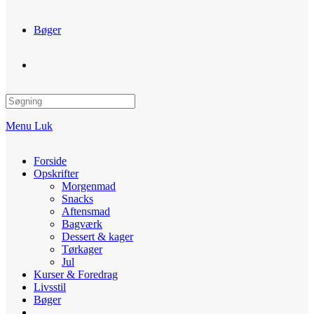
Bøger
Toggle
website
Menu
Luk
search
Forside
Opskrifter
Morgenmad
Snacks
Aftensmad
Bagværk
Dessert & kager
Tørkager
Jul
Kurser & Foredrag
Livsstil
Bøger
Toggle