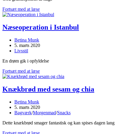
Marmorkage
Fortsæt med at læse
Næseoperation i Istanbul
Post
Betina Munk
author:
Post
5. marts 2020
published:
Post
Livsstil
category:
En drøm gik i opfyldelse
Næseoperation
Fortsæt med at læse
i
Istanbul
Knækbrød med sesam og chia
Post
Betina Munk
author:
Post
5. marts 2020
published:
Post
Bagværk
/
Morgenmad
/
Snacks
category:
Dette knækbrød smager fantastisk og kan spises dagen lang
Knækbrød
Fortsæt med at læse