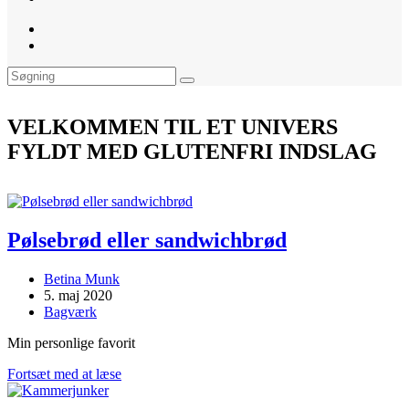
website
search
VELKOMMEN TIL ET UNIVERS
FYLDT MED GLUTENFRI INDSLAG
Pølsebrød eller sandwichbrød
Post
Betina Munk
author:
Post
5. maj 2020
published:
Post
Bagværk
category:
Min personlige favorit
Pølsebrød
Fortsæt med at læse
eller
sandwichbrød