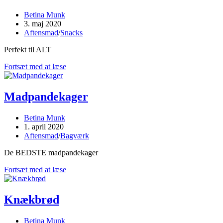
Post
Betina Munk
author:
Post
3. maj 2020
published:
Post
Aftensmad
/
Snacks
category:
Perfekt til ALT
Ramsløg
Fortsæt med at læse
mayo
Madpandekager
Post
Betina Munk
author:
Post
1. april 2020
published:
Post
Aftensmad
/
Bagværk
category:
De BEDSTE madpandekager
Madpandekager
Fortsæt med at læse
Knækbrød
Post
Betina Munk