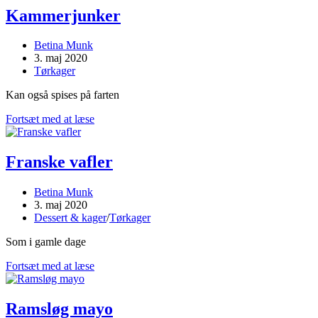
Kammerjunker
Post
Betina Munk
author:
Post
3. maj 2020
published:
Post
Tørkager
category:
Kan også spises på farten
Kammerjunker
Fortsæt med at læse
Franske vafler
Post
Betina Munk
author:
Post
3. maj 2020
published:
Post
Dessert & kager
/
Tørkager
category:
Som i gamle dage
Franske
Fortsæt med at læse
vafler
Ramsløg mayo