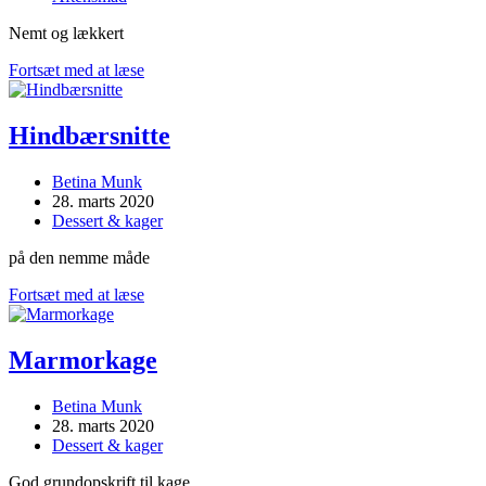
category:
Nemt og lækkert
Hjemmelavet
Fortsæt med at læse
pasta
Hindbærsnitte
Post
Betina Munk
author:
Post
28. marts 2020
published:
Post
Dessert & kager
category:
på den nemme måde
Hindbærsnitte
Fortsæt med at læse
Marmorkage
Post
Betina Munk
author:
Post
28. marts 2020
published:
Post
Dessert & kager
category:
God grundopskrift til kage