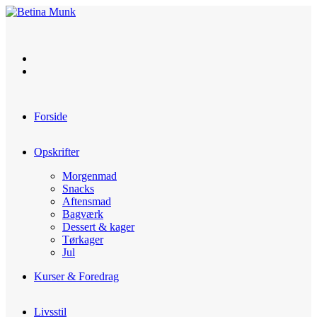
Skip
to
content
Forside
Opskrifter
Morgenmad
Snacks
Aftensmad
Bagværk
Dessert & kager
Tørkager
Jul
Kurser & Foredrag
Livsstil