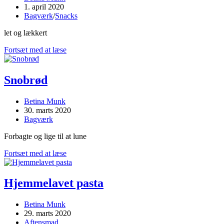
author:
Post
1. april 2020
published:
Post
Bagværk
/
Snacks
category:
let og lækkert
Knækbrød
Fortsæt med at læse
Snobrød
Post
Betina Munk
author:
Post
30. marts 2020
published:
Post
Bagværk
category:
Forbagte og lige til at lune
Snobrød
Fortsæt med at læse
Hjemmelavet pasta
Post
Betina Munk
author:
Post
29. marts 2020
published:
Post
Aftensmad