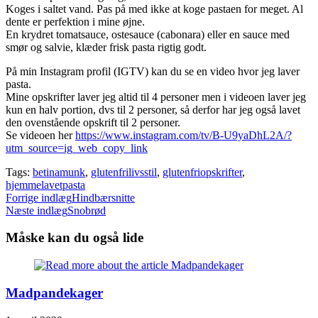
Koges i saltet vand. Pas på med ikke at koge pastaen for meget. Al
dente er perfektion i mine øjne.
En krydret tomatsauce, ostesauce (cabonara) eller en sauce med
smør og salvie, klæder frisk pasta rigtig godt.
På min Instagram profil (IGTV) kan du se en video hvor jeg laver
pasta.
Mine opskrifter laver jeg altid til 4 personer men i videoen laver jeg
kun en halv portion, dvs til 2 personer, så derfor har jeg også lavet
den ovenstående opskrift til 2 personer.
Se videoen her
https://www.instagram.com/tv/B-U9yaDhL2A/?
utm_source=ig_web_copy_link
Tags:
betinamunk
,
glutenfrilivsstil
,
glutenfriopskrifter
,
hjemmelavetpasta
Read
Forrige indlæg
Hindbærsnitte
Næste indlæg
Snobrød
more
articles
Måske kan du også lide
Madpandekager