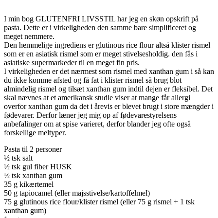
I min bog GLUTENFRI LIVSSTIL har jeg en skøn opskrift på
pasta. Dette er i virkeligheden den samme bare simplificeret og
meget nemmere.
Den hemmelige ingrediens er glutinous rice flour altså klister rismel
som er en asiatisk rismel som er meget stivelsesholdig. den fås i
asiatiske supermarkeder til en meget fin pris.
I virkeligheden er det nærmest som rismel med xanthan gum i så kan
du ikke komme afsted og få fat i klister rismel så brug blot
almindelig rismel og tilsæt xanthan gum indtil dejen er fleksibel. Det
skal nævnes at et amerikansk studie viser at mange får allergi
overfor xanthan gum da det i årevis er blevet brugt i store mængder i
fødevarer. Derfor læner jeg mig op af fødevarestyrelsens
anbefalinger om at spise varieret, derfor blander jeg ofte også
forskellige meltyper.
Pasta til 2 personer
½ tsk salt
½ tsk gul fiber HUSK
½ tsk xanthan gum
35 g kikærtemel
50 g tapiocamel (eller majsstivelse/kartoffelmel)
75 g glutinous rice flour/klister rismel (eller 75 g rismel + 1 tsk
xanthan gum)