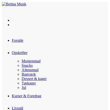
Skip
to
content
Forside
Opskrifter
Morgenmad
Snacks
Aftensmad
Bagværk
Dessert & kager
Tørkager
Jul
Kurser & Foredrag
Livsstil