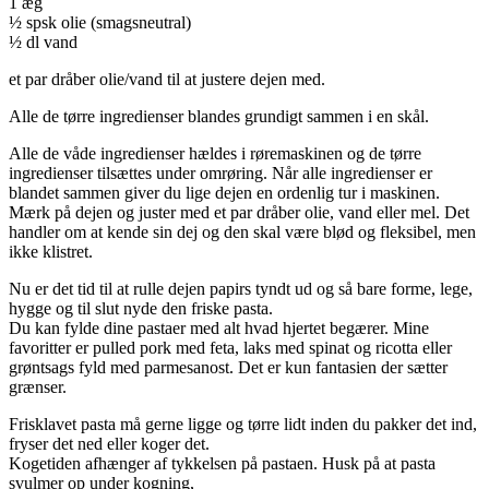
1 æg
½ spsk olie (smagsneutral)
½ dl vand
et par dråber olie/vand til at justere dejen med.
Alle de tørre ingredienser blandes grundigt sammen i en skål.
Alle de våde ingredienser hældes i røremaskinen og de tørre
ingredienser tilsættes under omrøring. Når alle ingredienser er
blandet sammen giver du lige dejen en ordenlig tur i maskinen.
Mærk på dejen og juster med et par dråber olie, vand eller mel. Det
handler om at kende sin dej og den skal være blød og fleksibel, men
ikke klistret.
Nu er det tid til at rulle dejen papirs tyndt ud og så bare forme, lege,
hygge og til slut nyde den friske pasta.
Du kan fylde dine pastaer med alt hvad hjertet begærer. Mine
favoritter er pulled pork med feta, laks med spinat og ricotta eller
grøntsags fyld med parmesanost. Det er kun fantasien der sætter
grænser.
Frisklavet pasta må gerne ligge og tørre lidt inden du pakker det ind,
fryser det ned eller koger det.
Kogetiden afhænger af tykkelsen på pastaen. Husk på at pasta
svulmer op under kogning,