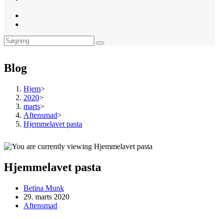
website
search
Blog
Hjem
>
2020
>
marts
>
Aftensmad
>
Hjemmelavet pasta
Hjemmelavet pasta
Post
Betina Munk
author:
Post
29. marts 2020
published:
Post
Aftensmad
category: