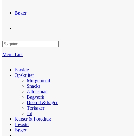
Bøger
Toggle
website
Menu
Luk
search
Forside
Opskrifter
Morgenmad
Snacks
Aftensmad
Bagværk
Dessert & kager
Tørkager
Jul
Kurser & Foredrag
Livsstil
Bøger
Toggle