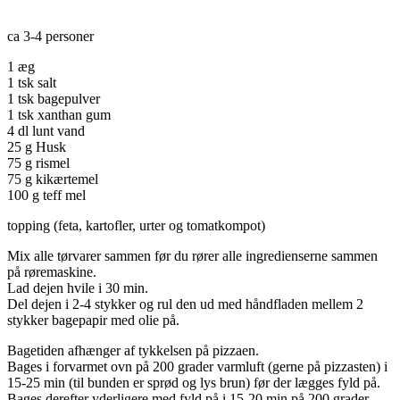
ca 3-4 personer
1 æg
1 tsk salt
1 tsk bagepulver
1 tsk xanthan gum
4 dl lunt vand
25 g Husk
75 g rismel
75 g kikærtemel
100 g teff mel
topping (feta, kartofler, urter og tomatkompot)
Mix alle tørvarer sammen før du rører alle ingredienserne sammen
på røremaskine.
Lad dejen hvile i 30 min.
Del dejen i 2-4 stykker og rul den ud med håndfladen mellem 2
stykker bagepapir med olie på.
Bagetiden afhænger af tykkelsen på pizzaen.
Bages i forvarmet ovn på 200 grader varmluft (gerne på pizzasten) i
15-25 min (til bunden er sprød og lys brun) før der lægges fyld på.
Bages derefter yderligere med fyld på i 15-20 min på 200 grader