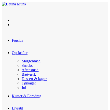
Skip
to
content
Forside
Opskrifter
Morgenmad
Snacks
Aftensmad
Bagværk
Dessert & kager
Tørkager
Jul
Kurser & Foredrag
Livsstil