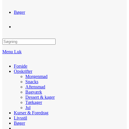
Bøger
Toggle
website
Menu
Luk
search
Forside
Opskrifter
Morgenmad
Snacks
Aftensmad
Bagværk
Dessert & kager
Tørkager
Jul
Kurser & Foredrag
Livsstil
Bøger
Toggle