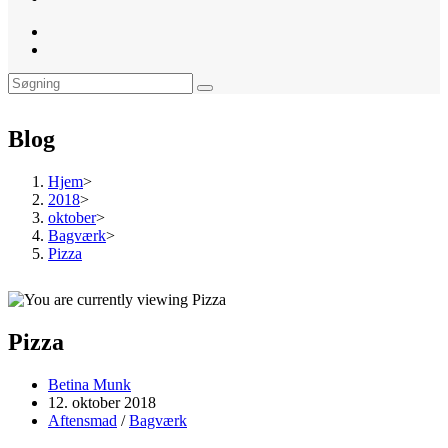
website
search
Blog
Hjem
>
2018
>
oktober
>
Bagværk
>
Pizza
Pizza
Post
Betina Munk
author:
Post
12. oktober 2018
published:
Post
Aftensmad
/
Bagværk
category: