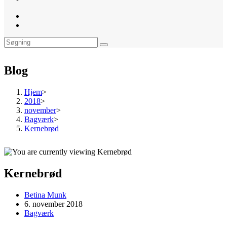
website
search
Blog
Hjem
>
2018
>
november
>
Bagværk
>
Kernebrød
Kernebrød
Post
Betina Munk
author:
Post
6. november 2018
published:
Post
Bagværk
category: