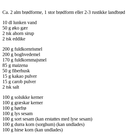
Ca. 2 alm brødforme, 1 stor brødform eller 2-3 rustikke landbrød
10 dl lunken vand
50 g øko gær
2 tsk ahorn sirup
2 tsk eddike
200 g fuldkornrismel
200 g boghvedemel
170 g fuldkornmajsmel
85 g maizena
50 g fiberhusk
15 g kakao pulver
15 g carob pulver
2 tsk salt
100 g solsikke kerner
100 g græskar kerner
100 g hørfrø
100 g lys sesam
100 g sort sesam (kan erstattes med lyse sesam)
100 g durra korn (sorghum) (kan undlades)
100 g hirse korn (kan undlades)