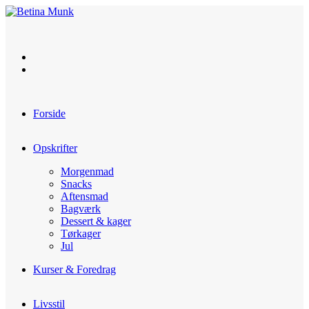
Skip
to
content
Forside
Opskrifter
Morgenmad
Snacks
Aftensmad
Bagværk
Dessert & kager
Tørkager
Jul
Kurser & Foredrag
Livsstil