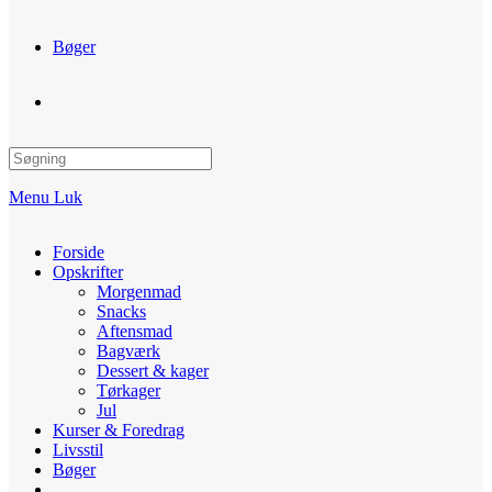
Bøger
Toggle
website
Menu
Luk
search
Forside
Opskrifter
Morgenmad
Snacks
Aftensmad
Bagværk
Dessert & kager
Tørkager
Jul
Kurser & Foredrag
Livsstil
Bøger
Toggle