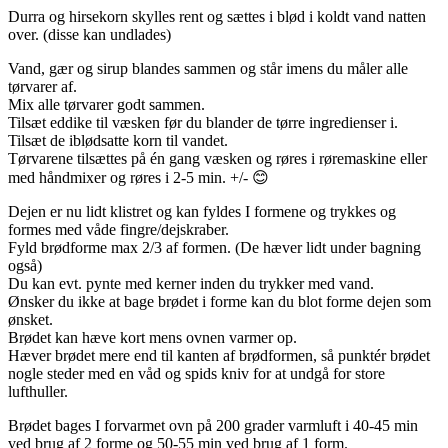
Durra og hirsekorn skylles rent og sættes i blød i koldt vand natten
over. (disse kan undlades)
Vand, gær og sirup blandes sammen og står imens du måler alle
tørvarer af.
Mix alle tørvarer godt sammen.
Tilsæt eddike til væsken før du blander de tørre ingredienser i.
Tilsæt de iblødsatte korn til vandet.
Tørvarene tilsættes på én gang væsken og røres i røremaskine eller
med håndmixer og røres i 2-5 min. +/- 😊
Dejen er nu lidt klistret og kan fyldes I formene og trykkes og
formes med våde fingre/dejskraber.
Fyld brødforme max 2/3 af formen. (De hæver lidt under bagning
også)
Du kan evt. pynte med kerner inden du trykker med vand.
Ønsker du ikke at bage brødet i forme kan du blot forme dejen som
ønsket.
Brødet kan hæve kort mens ovnen varmer op.
Hæver brødet mere end til kanten af brødformen, så punktér brødet
nogle steder med en våd og spids kniv for at undgå for store
lufthuller.
Brødet bages I forvarmet ovn på 200 grader varmluft i 40-45 min
ved brug af 2 forme og 50-55 min ved brug af 1 form.