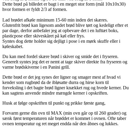
Dette brød på billedet er bagt i en meget stor form (mål 10x10x30)
hvor formen er fyldt 2/3 af formen.
Lad brødet afkøle minimum 15-60 min inden det skæres.
Glutenfrit brød kan ligesom andet brød blive tørt og kedeligt efter et
par dage, derfor anbefaler jeg at opbevare det i en lufttæt boks,
plasticpose eller skiveskåret på køl eller frys.
Syntes dog dette holder sig dejligt i pose i en mørk skuffe eller i
køleskabet.
Du kan med fordel skære brød i skiver og smide det i fryseren.
Generelt syntes jeg det er nemt at tage skiver direkte fra fryseren og
varme brødskiverne i en Panini grill.
Dette brød er det jeg synes der ligner og smager mest af hvad vi
kender som rugbrød da de ibløsatte durra og hirse korn til
forveksling i det bagte brød ligner knækket rug og hvede kerner. Du
kan sagtens anvende mindre mængde kerner i opskriften.
Husk at følge opskriften til punkt og prikke første gang,
Forvarm gerne din ovn til MAX (min ovn går op til 260 grader) og
sænk først temperaturen når brøddet er kommet i ovnen. Ofte taber
ovnen temperatur og ret meget endda når den åbnes og lukkes.