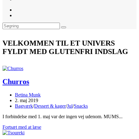
website
search
VELKOMMEN TIL ET UNIVERS
FYLDT MED GLUTENFRI INDSLAG
Churros
Post
Betina Munk
author:
Post
2. maj 2019
published:
Post
Bagværk
/
Dessert & kager
/
Jul
/
Snacks
category:
I forbindelse med 1. maj var der ingen vej udenom. MUMS...
Churros
Fortsæt med at læse