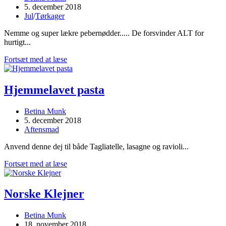
author:
Post
5. december 2018
published:
Post
Jul
/
Tørkager
category:
Nemme og super lækre pebernødder..... De forsvinder ALT for
hurtigt...
Pebernødder
Fortsæt med at læse
Hjemmelavet pasta
Post
Betina Munk
author:
Post
5. december 2018
published:
Post
Aftensmad
category:
Anvend denne dej til både Tagliatelle, lasagne og ravioli...
Hjemmelavet
Fortsæt med at læse
pasta
Norske Klejner
Post
Betina Munk
author:
Post
18. november 2018