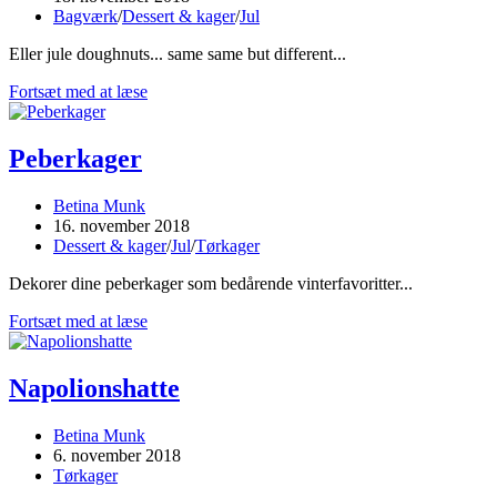
published:
Post
Bagværk
/
Dessert & kager
/
Jul
category:
Eller jule doughnuts... same same but different...
Norske
Fortsæt med at læse
Klejner
Peberkager
Post
Betina Munk
author:
Post
16. november 2018
published:
Post
Dessert & kager
/
Jul
/
Tørkager
category:
Dekorer dine peberkager som bedårende vinterfavoritter...
Peberkager
Fortsæt med at læse
Napolionshatte
Post
Betina Munk
author:
Post
6. november 2018
published:
Post
Tørkager
category: