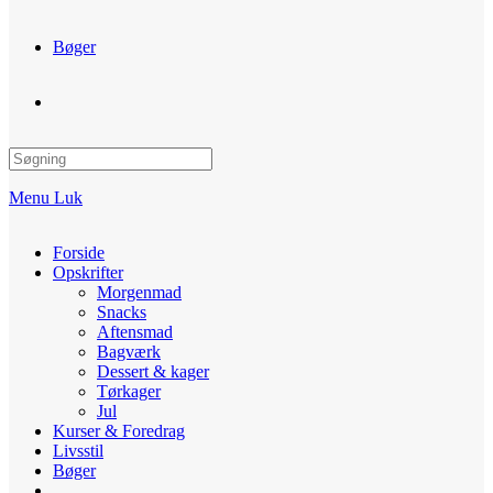
Bøger
Toggle
website
Menu
Luk
search
Forside
Opskrifter
Morgenmad
Snacks
Aftensmad
Bagværk
Dessert & kager
Tørkager
Jul
Kurser & Foredrag
Livsstil
Bøger
Toggle