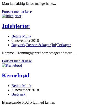
Man kan aldrig få for mange hatte...
Napolionshatte
Fortsæt med at læse
Julehjerter
Post
Betina Munk
author:
Post
6. november 2018
published:
Post
Bagværk
/
Dessert & kager
/
Jul
/
Tørkager
category:
Nemme "Honninghjerter" som smager af mere....
Julehjerter
Fortsæt med at læse
Kernebrød
Post
Betina Munk
author:
Post
6. november 2018
published:
Post
Bagværk
category:
Et mættende brød fyldt med kerner.