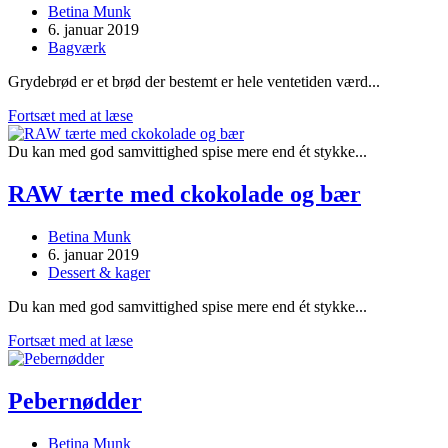
Post
Betina Munk
author:
Post
6. januar 2019
published:
Post
Bagværk
category:
Grydebrød er et brød der bestemt er hele ventetiden værd...
Grydebrød
Fortsæt med at læse
Du kan med god samvittighed spise mere end ét stykke...
RAW tærte med ckokolade og bær
Post
Betina Munk
author:
Post
6. januar 2019
published:
Post
Dessert & kager
category:
Du kan med god samvittighed spise mere end ét stykke...
RAW
Fortsæt med at læse
tærte
med
ckokolade
Pebernødder
og
bær
Post
Betina Munk