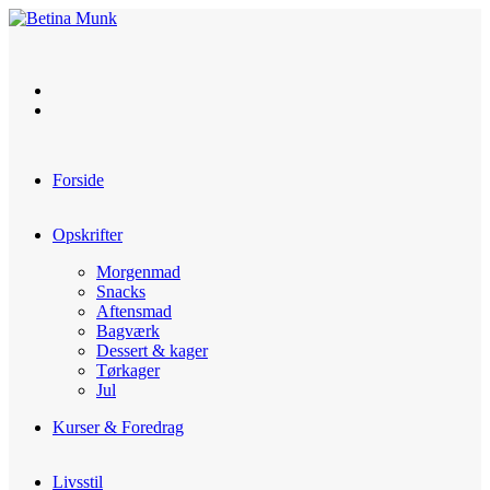
Skip
to
content
Forside
Opskrifter
Morgenmad
Snacks
Aftensmad
Bagværk
Dessert & kager
Tørkager
Jul
Kurser & Foredrag
Livsstil