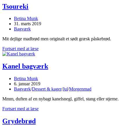
Tsoureki
Post
Betina Munk
author:
Post
31. marts 2019
published:
Post
Bagværk
category:
Mit dejlige madbrød men originalt et sødt græsk påskebrød.
Tsoureki
Fortsæt med at læse
Kanel bagværk
Post
Betina Munk
author:
Post
6. januar 2019
published:
Post
Bagværk
/
Dessert & kager
/
Jul
/
Morgenmad
category:
Mmm, duften af en nybagt kanelsnegl, giffel, stang eller stjerne.
Kanel
Fortsæt med at læse
bagværk
Grydebrød