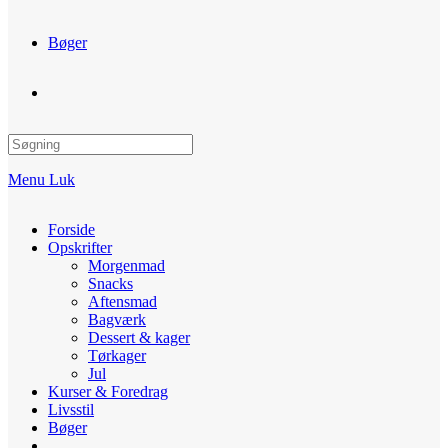
Bøger
Toggle
website
Menu
Luk
search
Forside
Opskrifter
Morgenmad
Snacks
Aftensmad
Bagværk
Dessert & kager
Tørkager
Jul
Kurser & Foredrag
Livsstil
Bøger
Toggle