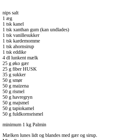
nips salt
1 æg
1 tsk kanel
1 tsk xanthan gum (kan undlades)
1 tsk vanillesukker
1 tsk kardemomme
1 tsk ahornsirup
1 tsk eddike
4 dl lunkent mælk
25 g øko gær
25 g fiber HUSK
35 g sukker
50 g smør
50 g maizena
50 g rismel
50 g havregryn
50 g majsmel
50 g tapiokamel
50 g fuldkornsrismel
minimum 1 kg Palmin
Mælken lunes lidt og blandes med gær og sirup.