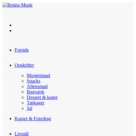
Skip
to
content
Forside
Opskrifter
Morgenmad
Snacks
Aftensmad
Bagværk
Dessert & kager
Tørkager
Jul
Kurser & Foredrag
Livsstil