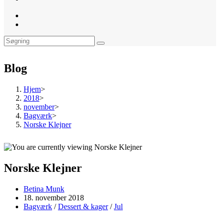
website
search
Blog
Hjem
>
2018
>
november
>
Bagværk
>
Norske Klejner
Norske Klejner
Post
Betina Munk
author:
Post
18. november 2018
published:
Post
Bagværk
/
Dessert & kager
/
Jul
category: