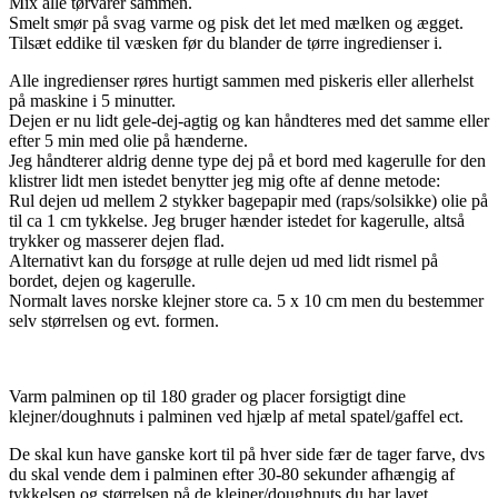
Mix alle tørvarer sammen.
Smelt smør på svag varme og pisk det let med mælken og ægget.
Tilsæt eddike til væsken før du blander de tørre ingredienser i.
Alle ingredienser røres hurtigt sammen med piskeris eller allerhelst
på maskine i 5 minutter.
Dejen er nu lidt gele-dej-agtig og kan håndteres med det samme eller
efter 5 min med olie på hænderne.
Jeg håndterer aldrig denne type dej på et bord med kagerulle for den
klistrer lidt men istedet benytter jeg mig ofte af denne metode:
Rul dejen ud mellem 2 stykker bagepapir med (raps/solsikke) olie på
til ca 1 cm tykkelse. Jeg bruger hænder istedet for kagerulle, altså
trykker og masserer dejen flad.
Alternativt kan du forsøge at rulle dejen ud med lidt rismel på
bordet, dejen og kagerulle.
Normalt laves norske klejner store ca. 5 x 10 cm men du bestemmer
selv størrelsen og evt. formen.
Varm palminen op til 180 grader og placer forsigtigt dine
klejner/doughnuts i palminen ved hjælp af metal spatel/gaffel ect.
De skal kun have ganske kort til på hver side fær de tager farve, dvs
du skal vende dem i palminen efter 30-80 sekunder afhængig af
tykkelsen og størrelsen på de klejner/doughnuts du har lavet.