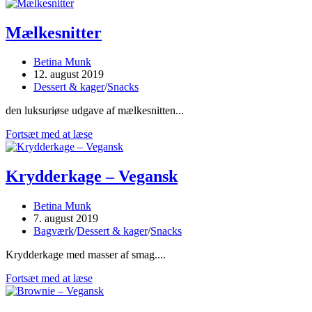
Mælkesnitter
Post
Betina Munk
author:
Post
12. august 2019
published:
Post
Dessert & kager
/
Snacks
category:
den luksuriøse udgave af mælkesnitten...
Mælkesnitter
Fortsæt med at læse
Krydderkage – Vegansk
Post
Betina Munk
author:
Post
7. august 2019
published:
Post
Bagværk
/
Dessert & kager
/
Snacks
category:
Krydderkage med masser af smag....
Krydderkage
Fortsæt med at læse
–
Vegansk