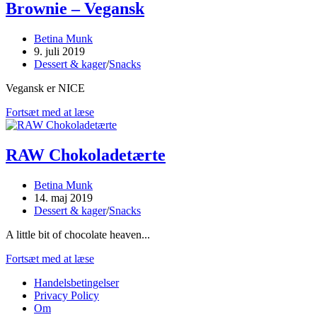
Brownie – Vegansk
Post
Betina Munk
author:
Post
9. juli 2019
published:
Post
Dessert & kager
/
Snacks
category:
Vegansk er NICE
Brownie
Fortsæt med at læse
–
Vegansk
RAW Chokoladetærte
Post
Betina Munk
author:
Post
14. maj 2019
published:
Post
Dessert & kager
/
Snacks
category:
A little bit of chocolate heaven...
RAW
Fortsæt med at læse
Chokoladetærte
Handelsbetingelser
Privacy Policy
Om