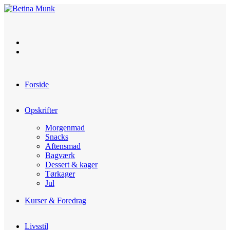
Skip
to
content
Forside
Opskrifter
Morgenmad
Snacks
Aftensmad
Bagværk
Dessert & kager
Tørkager
Jul
Kurser & Foredrag
Livsstil