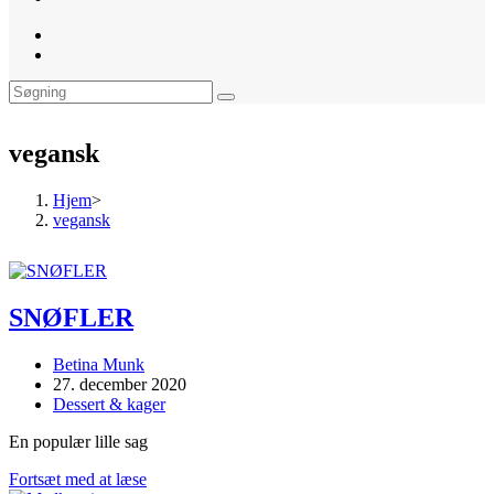
website
search
vegansk
Hjem
>
vegansk
SNØFLER
Post
Betina Munk
author:
Post
27. december 2020
published:
Post
Dessert & kager
category:
En populær lille sag
SNØFLER
Fortsæt med at læse