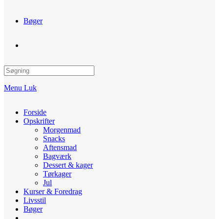
Bøger
Toggle
website
Menu
Luk
search
Forside
Opskrifter
Morgenmad
Snacks
Aftensmad
Bagværk
Dessert & kager
Tørkager
Jul
Kurser & Foredrag
Livsstil
Bøger
Toggle