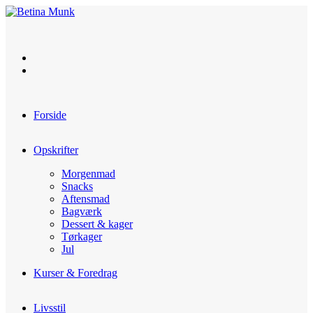
Skip
to
content
Forside
Opskrifter
Morgenmad
Snacks
Aftensmad
Bagværk
Dessert & kager
Tørkager
Jul
Kurser & Foredrag
Livsstil