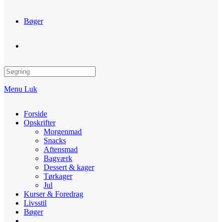
Bøger
Toggle
website
Menu
Luk
search
Forside
Opskrifter
Morgenmad
Snacks
Aftensmad
Bagværk
Dessert & kager
Tørkager
Jul
Kurser & Foredrag
Livsstil
Bøger
Toggle