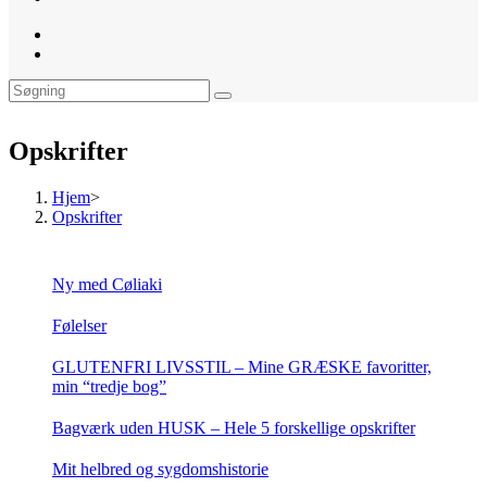
website
search
Opskrifter
Hjem
>
Opskrifter
Ny med Cøliaki
Følelser
GLUTENFRI LIVSSTIL – Mine GRÆSKE favoritter,
min “tredje bog”
Bagværk uden HUSK – Hele 5 forskellige opskrifter
Mit helbred og sygdomshistorie