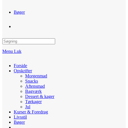
Bøger
Toggle
website
Menu
Luk
search
Forside
Opskrifter
Morgenmad
Snacks
Aftensmad
Bagværk
Dessert & kager
Tørkager
Jul
Kurser & Foredrag
Livsstil
Bøger
Toggle