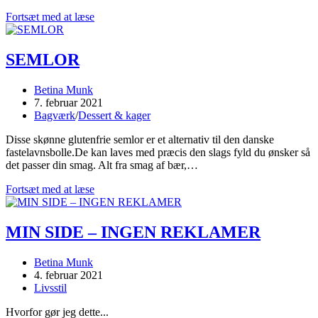
Mit
Fortsæt med at læse
helbred
og
sygdomshistorie
SEMLOR
Post
Betina Munk
author:
Post
7. februar 2021
published:
Post
Bagværk
/
Dessert & kager
category:
Disse skønne glutenfrie semlor er et alternativ til den danske
fastelavnsbolle.De kan laves med præcis den slags fyld du ønsker så
det passer din smag. Alt fra smag af bær,…
SEMLOR
Fortsæt med at læse
MIN SIDE – INGEN REKLAMER
Post
Betina Munk
author:
Post
4. februar 2021
published:
Post
Livsstil
category:
Hvorfor gør jeg dette...