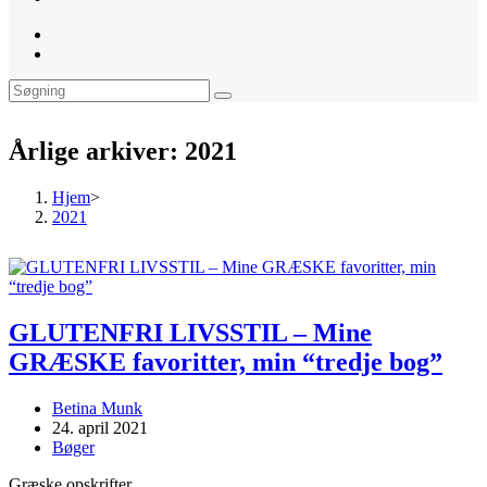
website
search
Årlige arkiver: 2021
Hjem
>
2021
GLUTENFRI LIVSSTIL – Mine
GRÆSKE favoritter, min “tredje bog”
Post
Betina Munk
author:
Post
24. april 2021
published:
Post
Bøger
category:
Græske opskrifter