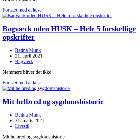
GLUTENFRI
Fortsæt med at læse
LIVSSTIL
–
Mine
Bagværk uden HUSK – Hele 5 forskellige
GRÆSKE
opskrifter
favoritter,
min
“tredje
Post
Betina Munk
bog”
author:
Post
21. april 2021
published:
Post
Bagværk
category:
Nemmere bliver det ikke
Bagværk
Fortsæt med at læse
uden
HUSK
–
Mit helbred og sygdomshistorie
Hele
5
Post
Betina Munk
forskellige
author:
Post
31. marts 2021
opskrifter
published:
Post
Livsstil
category:
Mit helbred og sygdomshistorie