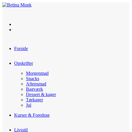
Skip
to
content
Forside
Opskrifter
Morgenmad
Snacks
Aftensmad
Bagværk
Dessert & kager
Tørkager
Jul
Kurser & Foredrag
Livsstil