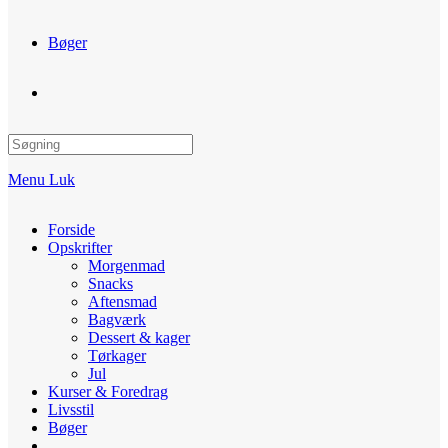
Bøger
Toggle
website
Menu
Luk
search
Forside
Opskrifter
Morgenmad
Snacks
Aftensmad
Bagværk
Dessert & kager
Tørkager
Jul
Kurser & Foredrag
Livsstil
Bøger
Toggle