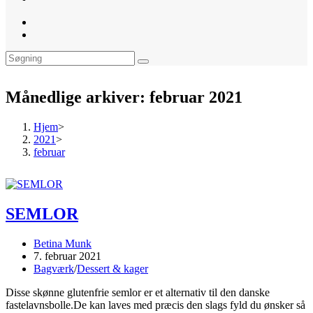
website
search
Månedlige arkiver: februar 2021
Hjem
>
2021
>
februar
SEMLOR
Post
Betina Munk
author:
Post
7. februar 2021
published:
Post
Bagværk
/
Dessert & kager
category:
Disse skønne glutenfrie semlor er et alternativ til den danske
fastelavnsbolle.De kan laves med præcis den slags fyld du ønsker så