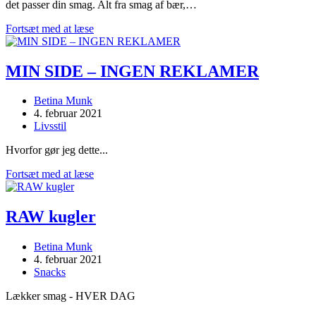
det passer din smag. Alt fra smag af bær,…
SEMLOR
Fortsæt med at læse
MIN SIDE – INGEN REKLAMER
Post
Betina Munk
author:
Post
4. februar 2021
published:
Post
Livsstil
category:
Hvorfor gør jeg dette...
MIN
Fortsæt med at læse
SIDE
–
INGEN
RAW kugler
REKLAMER
Post
Betina Munk
author:
Post
4. februar 2021
published:
Post
Snacks
category:
Lækker smag - HVER DAG