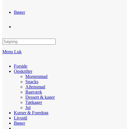
Bøger
Toggle
website
Menu
Luk
search
Forside
Opskrifter
Morgenmad
Snacks
Aftensmad
Bagværk
Dessert & kager
Tørkager
Jul
Kurser & Foredrag
Livsstil
Bøger
Toggle