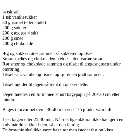
¼ tsk salt
1 tsk vaniliesukker
80 g rismel (eller andet)
200 g sukker
200 g æg (ca 4 stk)
200 g smør
200 g chokolade
Æg og sukker røres sammen så sukkeren opløses.
Smør smeltes og chokoladen hældes i den varme smør.
Rør smør og chokolade sammen og tilsæt til æggesnapsen under
omrøring.
Tilsæt salt, vanilie og rismel og rør dejen godt sammen.
Tilsæt nødder til dejen såfremt du ønsker dette.
Dejen hældes i en form med smurt bagepapir på 20×30 cm eller
mindre.
Bages i forvarmet ovn i 30-40 min ved 175 grader varmluft.
Tjek kagen efter 25-30 min. Når det lige akkurat ikke hænger i en
kniv når du stikker i den, så er den færdig.
En brownie skal ikke være kage tør men istedet fast og klæg.