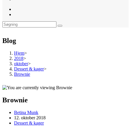
website
search
Blog
Hjem
>
2018
>
oktober
>
Dessert & kager
>
Brownie
Brownie
Post
Betina Munk
author:
Post
12. oktober 2018
published:
Post
Dessert & kager
category: