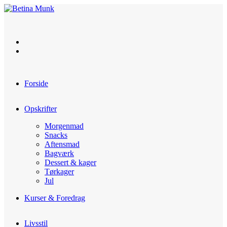
Skip
to
content
Forside
Opskrifter
Morgenmad
Snacks
Aftensmad
Bagværk
Dessert & kager
Tørkager
Jul
Kurser & Foredrag
Livsstil