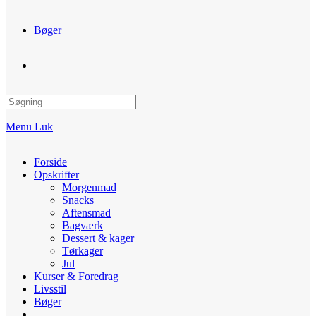
Bøger
Toggle
website
Menu
Luk
search
Forside
Opskrifter
Morgenmad
Snacks
Aftensmad
Bagværk
Dessert & kager
Tørkager
Jul
Kurser & Foredrag
Livsstil
Bøger
Toggle