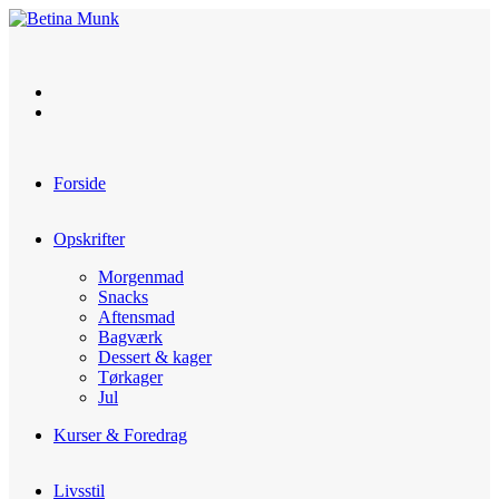
Skip
to
content
Forside
Opskrifter
Morgenmad
Snacks
Aftensmad
Bagværk
Dessert & kager
Tørkager
Jul
Kurser & Foredrag
Livsstil