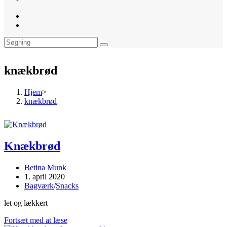
website
search
knækbrød
Hjem
>
knækbrød
Knækbrød
Post
Betina Munk
author:
Post
1. april 2020
published:
Post
Bagværk
/
Snacks
category:
let og lækkert
Knækbrød
Fortsæt med at læse