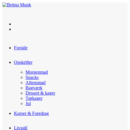
Skip
to
content
Forside
Opskrifter
Morgenmad
Snacks
Aftensmad
Bagværk
Dessert & kager
Tørkager
Jul
Kurser & Foredrag
Livsstil