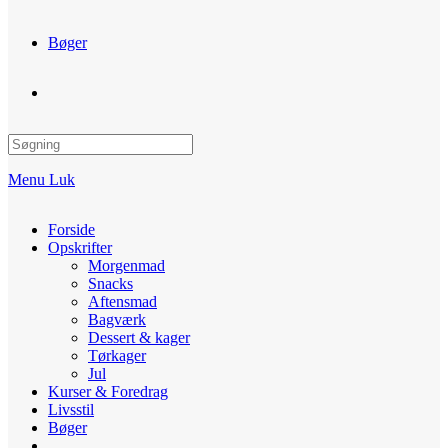
Bøger
Toggle
website
Menu
Luk
search
Forside
Opskrifter
Morgenmad
Snacks
Aftensmad
Bagværk
Dessert & kager
Tørkager
Jul
Kurser & Foredrag
Livsstil
Bøger
Toggle