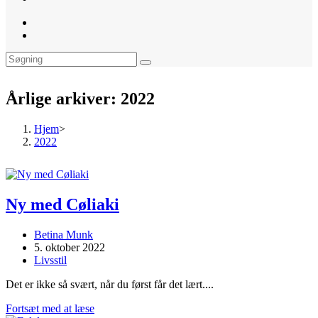
website
search
Årlige arkiver: 2022
Hjem
>
2022
Ny med Cøliaki
Post
Betina Munk
author:
Post
5. oktober 2022
published:
Post
Livsstil
category:
Det er ikke så svært, når du først får det lært....
Ny
Fortsæt med at læse