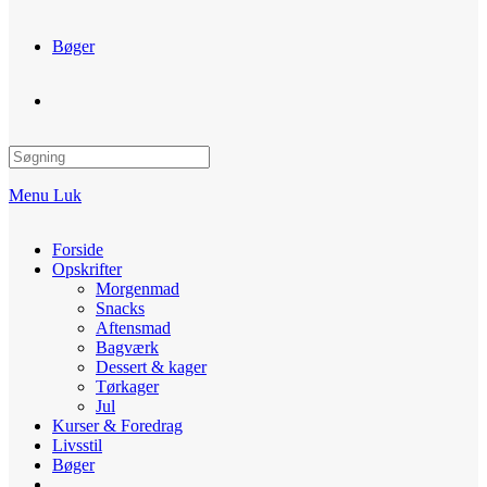
Bøger
Toggle
website
Menu
Luk
search
Forside
Opskrifter
Morgenmad
Snacks
Aftensmad
Bagværk
Dessert & kager
Tørkager
Jul
Kurser & Foredrag
Livsstil
Bøger
Toggle