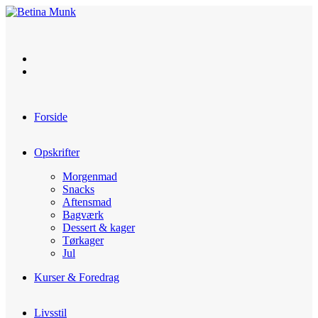
Skip
to
content
Forside
Opskrifter
Morgenmad
Snacks
Aftensmad
Bagværk
Dessert & kager
Tørkager
Jul
Kurser & Foredrag
Livsstil