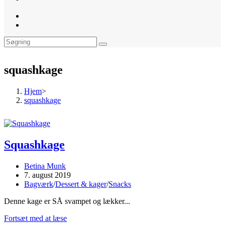
website
search
squashkage
Hjem
>
squashkage
Squashkage
Post
Betina Munk
author:
Post
7. august 2019
published:
Post
Bagværk
/
Dessert & kager
/
Snacks
category:
Denne kage er SÅ svampet og lækker...
Squashkage
Fortsæt med at læse