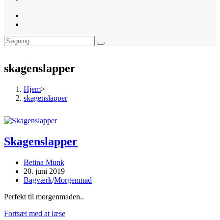
website
search
skagenslapper
Hjem
>
skagenslapper
Skagenslapper
Post
Betina Munk
author:
Post
20. juni 2019
published:
Post
Bagværk
/
Morgenmad
category:
Perfekt til morgenmaden..
Skagenslapper
Fortsæt med at læse