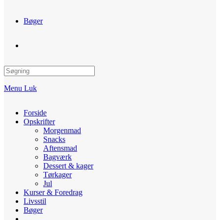
Bøger
Toggle
website
Menu
Luk
search
Forside
Opskrifter
Morgenmad
Snacks
Aftensmad
Bagværk
Dessert & kager
Tørkager
Jul
Kurser & Foredrag
Livsstil
Bøger
Toggle