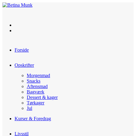
Skip
to
content
Forside
Opskrifter
Morgenmad
Snacks
Aftensmad
Bagværk
Dessert & kager
Tørkager
Jul
Kurser & Foredrag
Livsstil