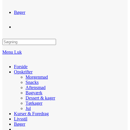
Bøger
Toggle
website
Menu
Luk
search
Forside
Opskrifter
Morgenmad
Snacks
Aftensmad
Bagværk
Dessert & kager
Tørkager
Jul
Kurser & Foredrag
Livsstil
Bøger
Toggle