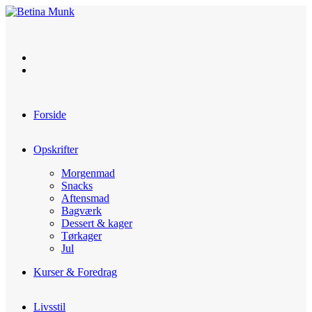
Skip
to
content
Forside
Opskrifter
Morgenmad
Snacks
Aftensmad
Bagværk
Dessert & kager
Tørkager
Jul
Kurser & Foredrag
Livsstil