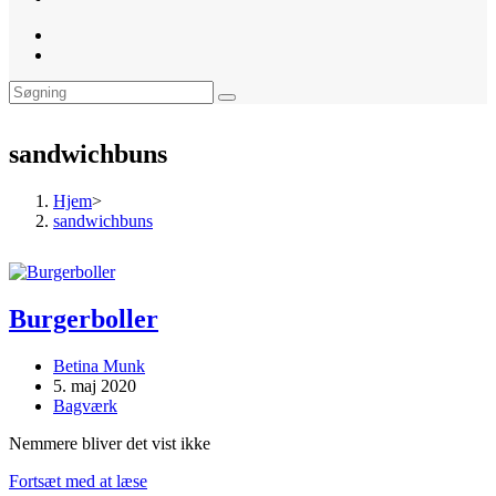
website
search
sandwichbuns
Hjem
>
sandwichbuns
Burgerboller
Post
Betina Munk
author:
Post
5. maj 2020
published:
Post
Bagværk
category:
Nemmere bliver det vist ikke
Burgerboller
Fortsæt med at læse