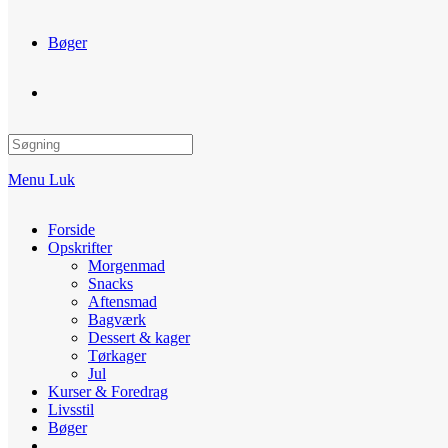
Bøger
Toggle
website
Menu
Luk
search
Forside
Opskrifter
Morgenmad
Snacks
Aftensmad
Bagværk
Dessert & kager
Tørkager
Jul
Kurser & Foredrag
Livsstil
Bøger
Toggle