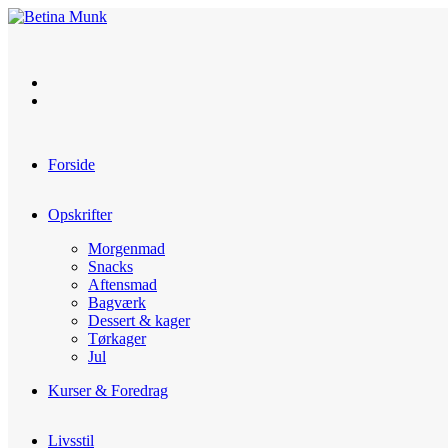
Skip
to
content
Forside
Opskrifter
Morgenmad
Snacks
Aftensmad
Bagværk
Dessert & kager
Tørkager
Jul
Kurser & Foredrag
Livsstil