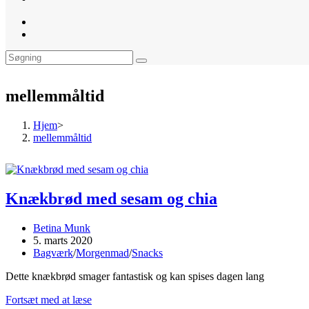
website
search
mellemmåltid
Hjem
>
mellemmåltid
Knækbrød med sesam og chia
Post
Betina Munk
author:
Post
5. marts 2020
published:
Post
Bagværk
/
Morgenmad
/
Snacks
category:
Dette knækbrød smager fantastisk og kan spises dagen lang
Knækbrød
Fortsæt med at læse