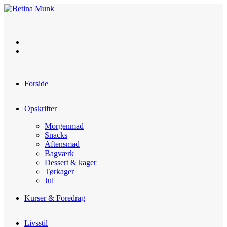
Skip
to
content
Forside
Opskrifter
Morgenmad
Snacks
Aftensmad
Bagværk
Dessert & kager
Tørkager
Jul
Kurser & Foredrag
Livsstil