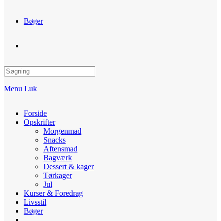
Bøger
Toggle
website
Menu
Luk
search
Forside
Opskrifter
Morgenmad
Snacks
Aftensmad
Bagværk
Dessert & kager
Tørkager
Jul
Kurser & Foredrag
Livsstil
Bøger
Toggle