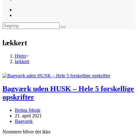
website
search
lækkert
Hjem
>
lækkert
Bagværk uden HUSK – Hele 5 forskellige
opskrifter
Post
Betina Munk
author:
Post
21. april 2021
published:
Post
Bagværk
category:
Nemmere bliver det ikke