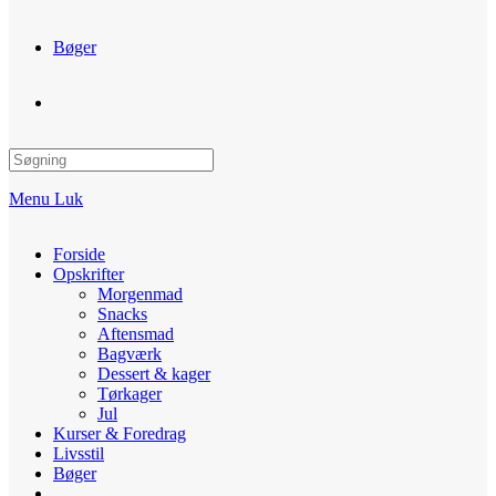
Bøger
Toggle
website
Menu
Luk
search
Forside
Opskrifter
Morgenmad
Snacks
Aftensmad
Bagværk
Dessert & kager
Tørkager
Jul
Kurser & Foredrag
Livsstil
Bøger
Toggle