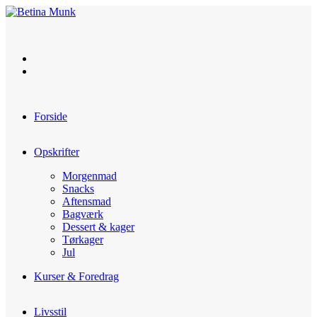
Skip
to
content
Forside
Opskrifter
Morgenmad
Snacks
Aftensmad
Bagværk
Dessert & kager
Tørkager
Jul
Kurser & Foredrag
Livsstil