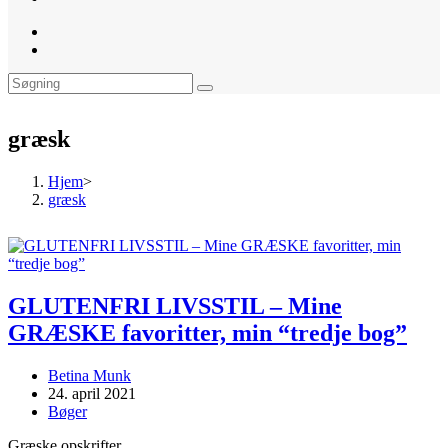
website
search
græsk
Hjem
>
græsk
GLUTENFRI LIVSSTIL – Mine
GRÆSKE favoritter, min “tredje bog”
Post
Betina Munk
author:
Post
24. april 2021
published:
Post
Bøger
category:
Græske opskrifter