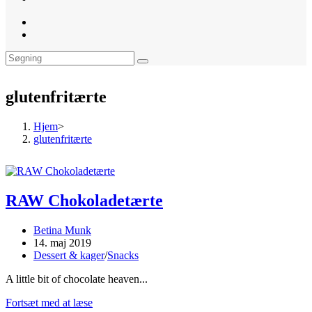
website
search
glutenfritærte
Hjem
>
glutenfritærte
RAW Chokoladetærte
Post
Betina Munk
author:
Post
14. maj 2019
published:
Post
Dessert & kager
/
Snacks
category:
A little bit of chocolate heaven...
RAW
Fortsæt med at læse