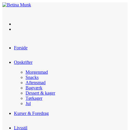
Skip
to
content
Forside
Opskrifter
Morgenmad
Snacks
Aftensmad
Bagværk
Dessert & kager
Tørkager
Jul
Kurser & Foredrag
Livsstil