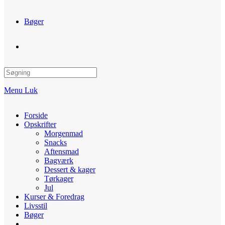
Bøger
Toggle
website
Menu
Luk
search
Forside
Opskrifter
Morgenmad
Snacks
Aftensmad
Bagværk
Dessert & kager
Tørkager
Jul
Kurser & Foredrag
Livsstil
Bøger
Toggle