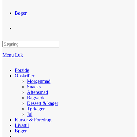
Bøger
Toggle
website
Menu
Luk
search
Forside
Opskrifter
Morgenmad
Snacks
Aftensmad
Bagværk
Dessert & kager
Tørkager
Jul
Kurser & Foredrag
Livsstil
Bøger
Toggle