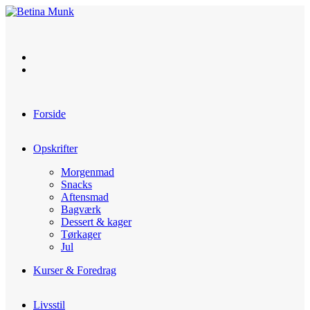
Skip
to
content
Forside
Opskrifter
Morgenmad
Snacks
Aftensmad
Bagværk
Dessert & kager
Tørkager
Jul
Kurser & Foredrag
Livsstil