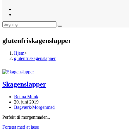
website
search
glutenfriskagenslapper
Hjem
>
glutenfriskagenslapper
Skagenslapper
Post
Betina Munk
author:
Post
20. juni 2019
published:
Post
Bagværk
/
Morgenmad
category:
Perfekt til morgenmaden..
Skagenslapper
Fortsæt med at læse