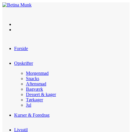
Skip
to
content
Forside
Opskrifter
Morgenmad
Snacks
Aftensmad
Bagværk
Dessert & kager
Tørkager
Jul
Kurser & Foredrag
Livsstil