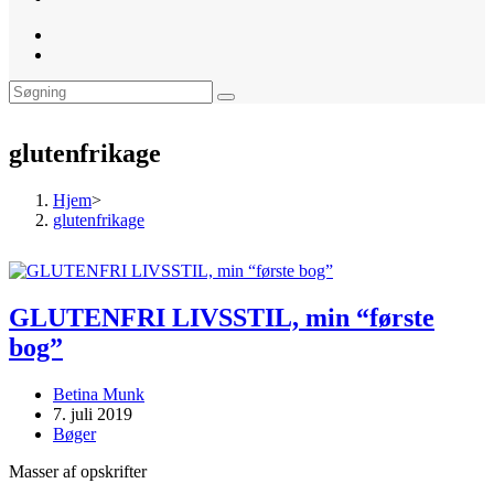
website
search
glutenfrikage
Hjem
>
glutenfrikage
GLUTENFRI LIVSSTIL, min “første
bog”
Post
Betina Munk
author:
Post
7. juli 2019
published:
Post
Bøger
category:
Masser af opskrifter