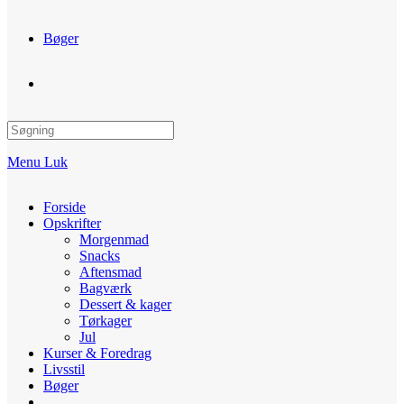
Bøger
Toggle
website
Menu
Luk
search
Forside
Opskrifter
Morgenmad
Snacks
Aftensmad
Bagværk
Dessert & kager
Tørkager
Jul
Kurser & Foredrag
Livsstil
Bøger
Toggle