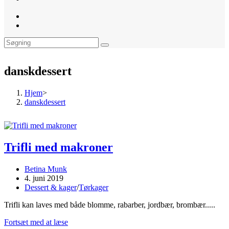
website
search
danskdessert
Hjem
>
danskdessert
Trifli med makroner
Post
Betina Munk
author:
Post
4. juni 2019
published:
Post
Dessert & kager
/
Tørkager
category:
Trifli kan laves med både blomme, rabarber, jordbær, brombær.....
Trifli
Fortsæt med at læse