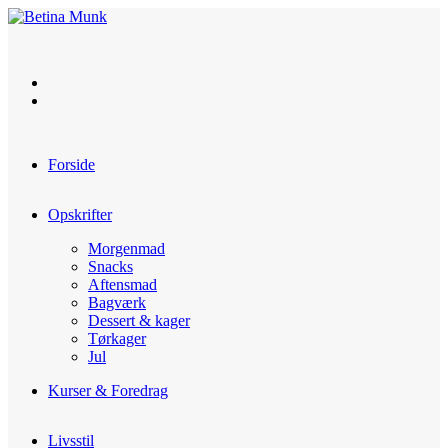
Skip
to
content
Forside
Opskrifter
Morgenmad
Snacks
Aftensmad
Bagværk
Dessert & kager
Tørkager
Jul
Kurser & Foredrag
Livsstil