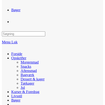
Bøger
Toggle
website
Menu
Luk
search
Forside
Opskrifter
Morgenmad
Snacks
Aftensmad
Bagværk
Dessert & kager
Tørkager
Jul
Kurser & Foredrag
Livsstil
Bøger
Toggle