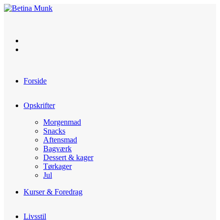
Skip
to
content
Forside
Opskrifter
Morgenmad
Snacks
Aftensmad
Bagværk
Dessert & kager
Tørkager
Jul
Kurser & Foredrag
Livsstil