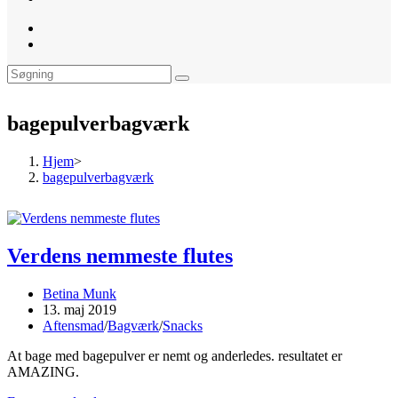
website
search
bagepulverbagværk
Hjem
>
bagepulverbagværk
Verdens nemmeste flutes
Post
Betina Munk
author:
Post
13. maj 2019
published:
Post
Aftensmad
/
Bagværk
/
Snacks
category:
At bage med bagepulver er nemt og anderledes. resultatet er
AMAZING.