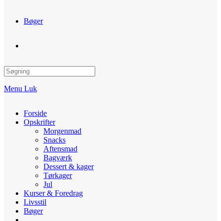
Bøger
Toggle
website
Menu
Luk
search
Forside
Opskrifter
Morgenmad
Snacks
Aftensmad
Bagværk
Dessert & kager
Tørkager
Jul
Kurser & Foredrag
Livsstil
Bøger
Toggle