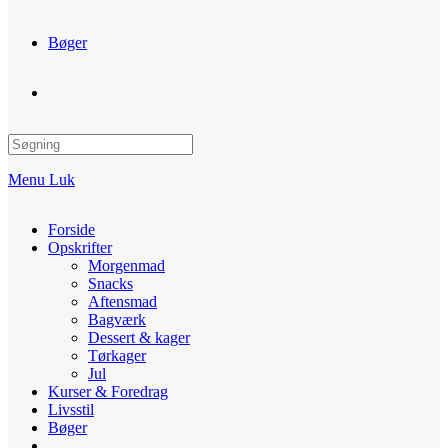
Bøger
Toggle
website
Menu
Luk
search
Forside
Opskrifter
Morgenmad
Snacks
Aftensmad
Bagværk
Dessert & kager
Tørkager
Jul
Kurser & Foredrag
Livsstil
Bøger
Toggle