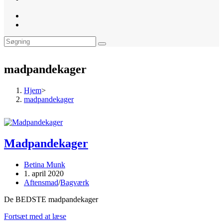
website
search
madpandekager
Hjem
>
madpandekager
Madpandekager
Post
Betina Munk
author:
Post
1. april 2020
published:
Post
Aftensmad
/
Bagværk
category:
De BEDSTE madpandekager
Madpandekager
Fortsæt med at læse