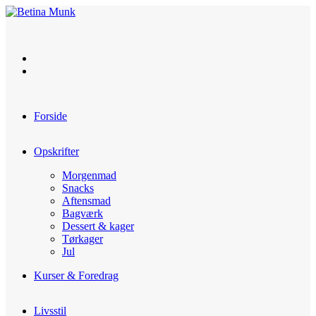
Skip
to
content
Forside
Opskrifter
Morgenmad
Snacks
Aftensmad
Bagværk
Dessert & kager
Tørkager
Jul
Kurser & Foredrag
Livsstil