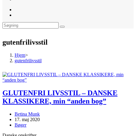
website
search
gutenfrilivsstil
Hjem
>
gutenfrilivsstil
GLUTENFRI LIVSSTIL – DANSKE
KLASSIKERE, min “anden bog”
Post
Betina Munk
author:
Post
17. maj 2020
published:
Post
Bøger
category:
Danske opskrifter