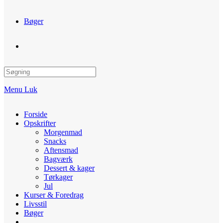
Bøger
Toggle
website
Menu
Luk
search
Forside
Opskrifter
Morgenmad
Snacks
Aftensmad
Bagværk
Dessert & kager
Tørkager
Jul
Kurser & Foredrag
Livsstil
Bøger
Toggle