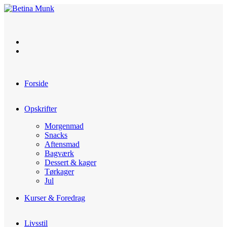
Skip
to
content
Forside
Opskrifter
Morgenmad
Snacks
Aftensmad
Bagværk
Dessert & kager
Tørkager
Jul
Kurser & Foredrag
Livsstil