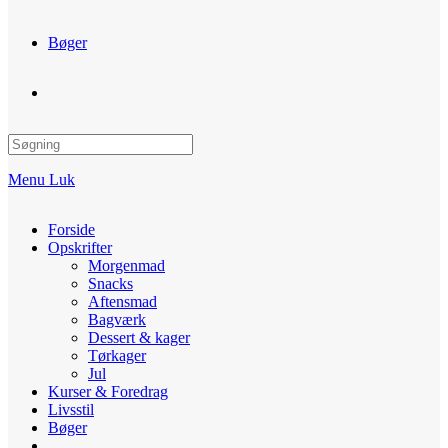
Bøger
Toggle
website
Menu
Luk
search
Forside
Opskrifter
Morgenmad
Snacks
Aftensmad
Bagværk
Dessert & kager
Tørkager
Jul
Kurser & Foredrag
Livsstil
Bøger
Toggle