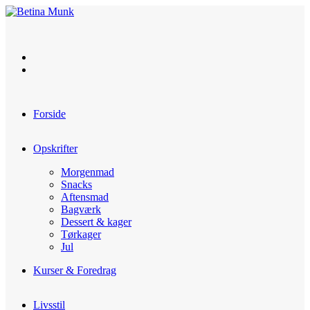
Skip
to
content
Forside
Opskrifter
Morgenmad
Snacks
Aftensmad
Bagværk
Dessert & kager
Tørkager
Jul
Kurser & Foredrag
Livsstil